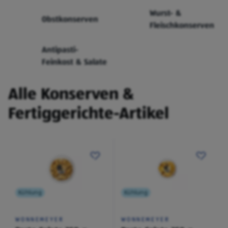
Wurst- &
Obstkonserven
Fleischkonserven
Antipasti-
Feinkost & Salate
Alle Konserven &
Fertiggerichte-Artikel
Kühlung
Kühlung
WONNEMEYER
WONNEMEYER