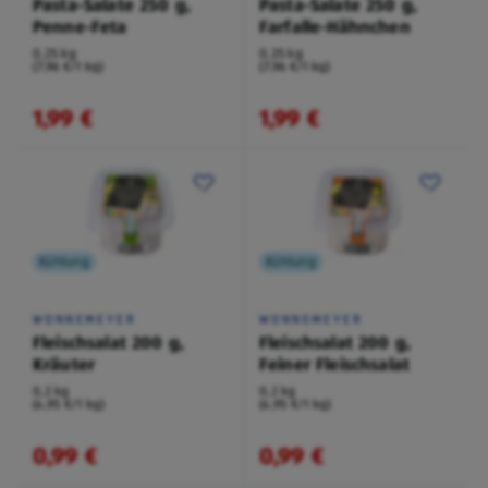
Pasta-Salate 250 g,
Pasta-Salate 250 g,
Penne-Feta
Farfalle-Hähnchen
0,25 kg
0,25 kg
(7,96 €/1 kg)
(7,96 €/1 kg)
1,99 €
1,99 €
Kühlung
Kühlung
WONNEMEYER
WONNEMEYER
Fleischsalat 200 g,
Fleischsalat 200 g,
Kräuter
Feiner Fleischsalat
0,2 kg
0,2 kg
(4,95 €/1 kg)
(4,95 €/1 kg)
0,99 €
0,99 €