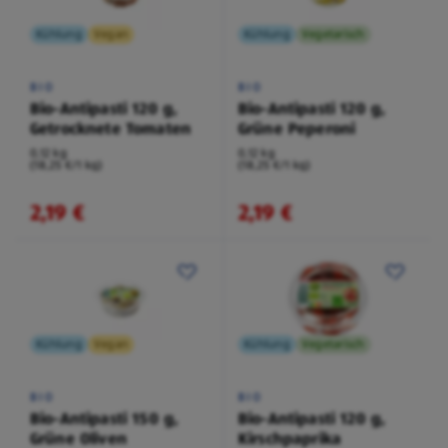
Kühlung
Vegan
Kühlung
Vegetarisch
BIO
BIO
Bio-Antipasti 120 g,
Bio-Antipasti 120 g,
Getrocknete Tomaten
Grüne Peperoni
0,12 kg
0,12 kg
(18,25 €/1 kg)
(18,25 €/1 kg)
2,19 €
2,19 €
Kühlung
Vegan
Kühlung
Vegetarisch
BIO
BIO
Bio-Antipasti 150 g,
Bio-Antipasti 120 g,
Grüne Oliven
Kirschpaprika