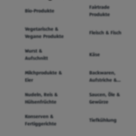
Fairtrade
Bio-Produkte
Produkte
Vegetarische &
Fleisch & Fisch
Vegane Produkte
Wurst &
Käse
Aufschnitt
Milchprodukte &
Backwaren,
Eier
Aufstriche &
Cerealien
Nudeln, Reis &
Saucen, Öle &
Hülsenfrüchte
Gewürze
Konserven &
Tiefkühlung
Fertiggerichte