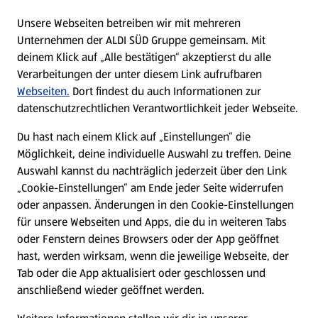
E-Ladestationen
Unsere Webseiten betreiben wir mit mehreren
Unternehmen der ALDI SÜD Gruppe gemeinsam. Mit
Nachhaltigkeit
deinem Klick auf „Alle bestätigen“ akzeptierst du alle
Verarbeitungen der unter diesem Link aufrufbaren
Karriere
Webseiten.
Dort findest du auch Informationen zur
datenschutzrechtlichen Verantwortlichkeit jeder Webseite.
Presse
Du hast nach einem Klick auf „Einstellungen“ die
Möglichkeit, deine individuelle Auswahl zu treffen. Deine
Hilfe & Kontakt
Auswahl kannst du nachträglich jederzeit über den Link
(öffnet in einem neuen Tab)
„Cookie-Einstellungen“ am Ende jeder Seite widerrufen
oder anpassen. Änderungen in den Cookie-Einstellungen
Unternehmen
für unsere Webseiten und Apps, die du in weiteren Tabs
oder Fenstern deines Browsers oder der App geöffnet
hast, werden wirksam, wenn die jeweilige Webseite, der
Folge uns hier:
Tab oder die App aktualisiert oder geschlossen und
anschließend wieder geöffnet werden.
Jetzt die ALDI SÜD App downloaden