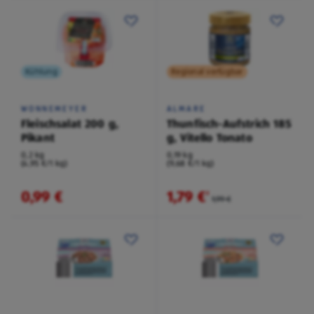
Kühlung
Regional verfügbar
WONNEMEYER
ALMARE
Fleischsalat 200 g,
Thunfisch-Aufstrich 185
Pikant
g, Vitello Tonato
0,2 kg
0,19 kg
(4,95 €/1 kg)
(9,68 €/1 kg)
0,99 €
1,79 €
²
1,99 €