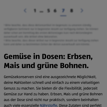
1
...
5
6
7
8
¹ Bitte beachte, dass diese Aktionsartikel im Gegensatz zu unserem ständig
verfügbaren Sortiment nur in begrenzter Anzahl zur Verfügung stehen. Sie können
daher schon am Vormittag des ersten Aktionstages kurz nach Aktionsbeginn
ausverkauft sein. Alle Artikel ohne Dekoration.
² Bitte beachte, dass dieser Artikel nur in begrenzter Anzahl zur Verfügung stehen
kann und daher zu bestimmten Zeiten der Aktion ausverkauft sein könnte.
Gemüse in Dosen: Erbsen,
Mais und grüne Bohnen.
Gemüsekonserven sind eine ausgezeichnete Möglichkeit,
deine Mahlzeiten schnell und einfach zu einem vielseitigen
Genuss zu machen. Sie bieten dir die Flexibilität, jederzeit
Gemüse zur Hand zu haben. Erbsen, Mais und grüne Bohnen
aus der Dose sind nicht nur praktisch, sondern beinhalten
auch viele essenzielle
Nährstoffe
. Diese Zutaten sind perfekt