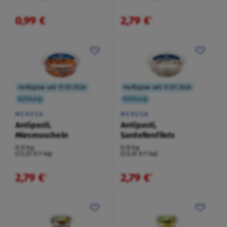
0,99 €
2,79 €
¹
Verfügbar seit 17.07.2026
Verfügbar seit 17.07.2026
Kühlung
Kühlung
MEDUSA
MEDUSA
Antipasti,
Antipasti,
Miesmuscheln
Sardellenfilets
0,12 kg
0,12 kg
(23,25 €/1 kg)
(23,25 €/1 kg)
2,79 €
2,79 €
¹
¹