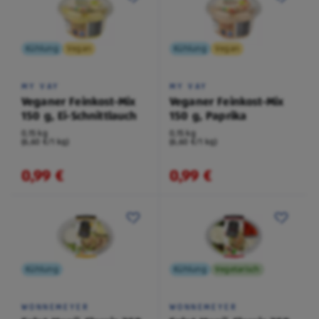
Kühlung
Vegan
Kühlung
Vegan
MY VAY
MY VAY
Veganer Feinkost-Mix
Veganer Feinkost-Mix
150 g, Ei-Schnittlauch
150 g, Paprika
0,15 kg
0,15 kg
(6,60 €/1 kg)
(6,60 €/1 kg)
0,99 €
0,99 €
Kühlung
Kühlung
Vegetarisch
WONNEMEYER
WONNEMEYER