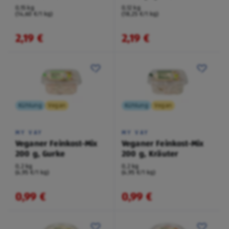
0,15 kg
0,12 kg
(14,60 €/1 kg)
(18,25 €/1 kg)
2,19 €
2,19 €
Kühlung
Vegan
Kühlung
Vegan
MY VAY
MY VAY
Veganer Feinkost-Mix
Veganer Feinkost-Mix
200 g, Gurke
200 g, Kräuter
0,2 kg
0,2 kg
(4,95 €/1 kg)
(4,95 €/1 kg)
0,99 €
0,99 €