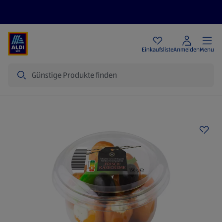
Angebote
Einkaufsliste
Anmelden
Menu
Suche