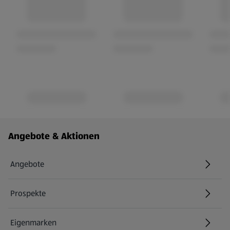
Fußzeilenmenü - weitere Links
Angebote & Aktionen
Angebote
Prospekte
Eigenmarken