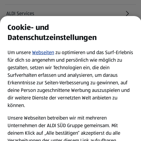
ALDI Services
Cookie- und
Newsletter
Datenschutzeinstellungen
WhatsApp
Um unsere
Webseiten
zu optimieren und das Surf-Erlebnis
für dich so angenehm und persönlich wie möglich zu
gestalten, setzen wir Technologien ein, die dein
Über ALDI SÜD
Surfverhalten erfassen und analysieren, um daraus
Erkenntnisse zur Seiten-Verbesserung zu gewinnen, auf
Filialen
deine Person zugeschnittene Werbung auszuspielen und
dir weitere Dienste der vernetzten Welt anbieten zu
E-Ladestationen
können.
Unsere Webseiten betreiben wir mit mehreren
Nachhaltigkeit
Unternehmen der ALDI SÜD Gruppe gemeinsam. Mit
deinem Klick auf „Alle bestätigen“ akzeptierst du alle
Karriere
Verarbeitungen der unter diesem Link aufrufbaren