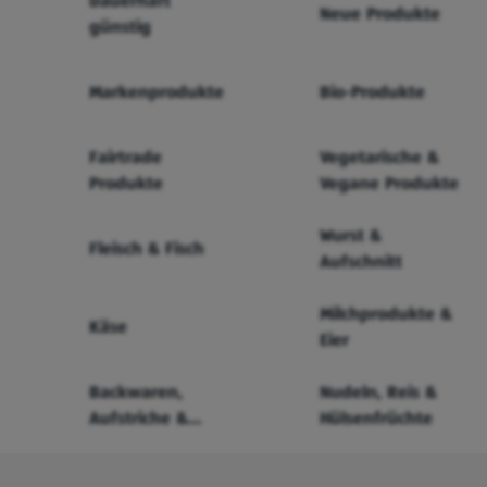
Dauerhaft
Neue Produkte
günstig
Markenprodukte
Bio-Produkte
Fairtrade
Vegetarische &
Produkte
Vegane Produkte
Wurst &
Fleisch & Fisch
Aufschnitt
Milchprodukte &
Käse
Eier
Backwaren,
Nudeln, Reis &
Aufstriche &
Hülsenfrüchte
Cerealien