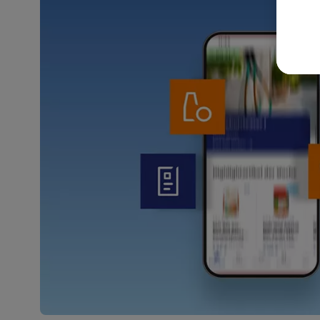
akt
wer
Weit
Dat
Übe