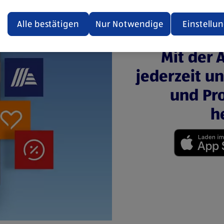
ualisiert oder geschlossen und anschließend wieder geöffne
den.
Alle bestätigen
Nur Notwendige
Einstellu
ere Informationen stellen wir dir in unserer
Mit der 
enschutzerklärung zur Verfügung.
jederzeit u
rsicht der Webseitenbetreiber und Datenschutzerklärungen
und Pro
h
(öffnet in einem