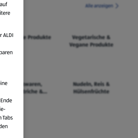
auf
Alle anzeigen
itere
r ALDI
Fairtrade Produkte
Vegetarische &
Vegane Produkte
fbaren
eine
Backwaren,
Nudeln, Reis &
Aufstriche &
Hülsenfrüchte
Cerealien
 Ende
ie-
n Tabs
rden