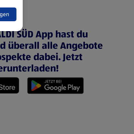
t
ngen
ALDI SÜD App hast du
nd überall alle Angebote
spekte dabei. Jetzt
erunterladen!
 neuen Tab)
(öffnet in einem neuen Tab)