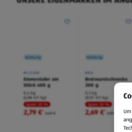
Kühlung
Kühlung
MILSANI
BBQ
Emmentaler am
Bratwurstschnecke
Stück 400 g
300 g
0,4 kg
0,3 kg
Co
(6,98 €/1 kg)
(8,97 €/1 kg)
Spare 20 %
Spare 30 %
2,79 €
2,69 €
Um 
²
²
3,49 €
3,89 €
ang
Tec