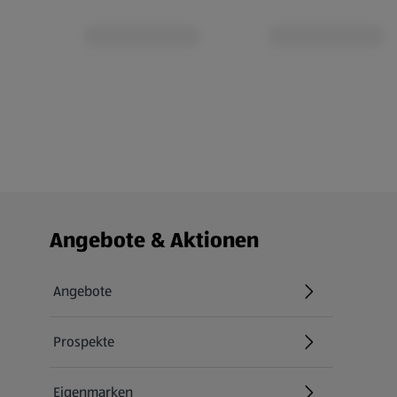
Fußzeilenmenü - weitere Links
Angebote & Aktionen
Angebote
Prospekte
Eigenmarken