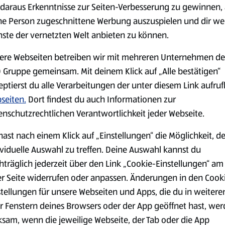
serem Sortiment.
daraus Erkenntnisse zur Seiten-Verbesserung zu gewinnen, 
ne Person zugeschnittene Werbung auszuspielen und dir we
nste der vernetzten Welt anbieten zu können.
ere Webseiten betreiben wir mit mehreren Unternehmen de
Markenprodukte
Bio-Produkte
 Gruppe gemeinsam. Mit deinem Klick auf „Alle bestätigen“
eptierst du alle Verarbeitungen der unter diesem Link aufru
seiten.
Dort findest du auch Informationen zur
enschutzrechtlichen Verantwortlichkeit jeder Webseite.
hast nach einem Klick auf „Einstellungen“ die Möglichkeit, d
Käse
Milchprodukte &
Eier
ividuelle Auswahl zu treffen. Deine Auswahl kannst du
hträglich jederzeit über den Link „Cookie-Einstellungen“ am
er Seite widerrufen oder anpassen. Änderungen in den Cook
stellungen für unsere Webseiten und Apps, die du in weitere
r Fenstern deines Browsers oder der App geöffnet hast, we
ksam, wenn die jeweilige Webseite, der Tab oder die App