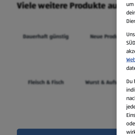
Viele weitere Produkte aus un
um 
dei
Die
Uns
Dauerhaft günstig
Neue Produkte
SÜD
akz
Web
dat
Du 
Fleisch & Fisch
Wurst & Aufschnitt
ind
nac
jed
Ein
ode
wir