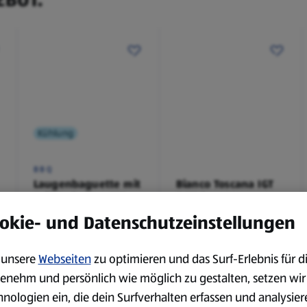
Kühlung
BBQ
Laugenbaguette mit
Bianco Toscana IGT
Kräuterbutter 175 g
0,75 l
0,18 kg
0,75 l
okie- und Datenschutzeinstellungen
(4,51 €/1 kg)
(3,72 €/1 l)
Spare 38 %
Spare 20 %
0,79 €
2,79 €
unsere
Webseiten
zu optimieren und das Surf-Erlebnis für d
²
²
1,29 €
3,49 €
enehm und persönlich wie möglich zu gestalten, setzen wir
hnologien ein, die dein Surfverhalten erfassen und analysier