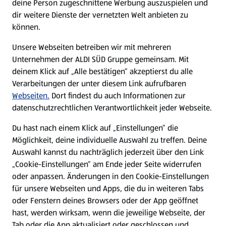
deine Person zugeschnittene Werbung auszuspielen und
Filialen
dir weitere Dienste der vernetzten Welt anbieten zu
können.
E-Ladestationen
Unsere Webseiten betreiben wir mit mehreren
Unternehmen der ALDI SÜD Gruppe gemeinsam. Mit
Nachhaltigkeit
deinem Klick auf „Alle bestätigen“ akzeptierst du alle
Verarbeitungen der unter diesem Link aufrufbaren
Karriere
Webseiten.
Dort findest du auch Informationen zur
datenschutzrechtlichen Verantwortlichkeit jeder Webseite.
Presse
Du hast nach einem Klick auf „Einstellungen“ die
Möglichkeit, deine individuelle Auswahl zu treffen. Deine
Hilfe & Kontakt
Auswahl kannst du nachträglich jederzeit über den Link
(öffnet in einem neuen Tab)
„Cookie-Einstellungen“ am Ende jeder Seite widerrufen
oder anpassen. Änderungen in den Cookie-Einstellungen
Unternehmen
für unsere Webseiten und Apps, die du in weiteren Tabs
oder Fenstern deines Browsers oder der App geöffnet
hast, werden wirksam, wenn die jeweilige Webseite, der
Folge uns hier:
Tab oder die App aktualisiert oder geschlossen und