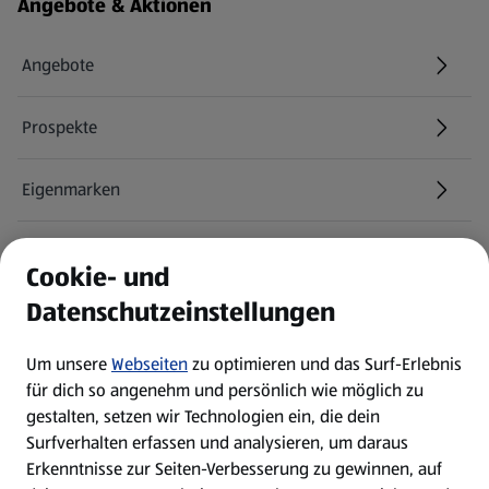
Fußzeilenmenü - weitere Links
Angebote & Aktionen
Angebote
Prospekte
Eigenmarken
ALDI Services
Cookie- und
Datenschutzeinstellungen
Newsletter
Um unsere
Webseiten
zu optimieren und das Surf-Erlebnis
WhatsApp
für dich so angenehm und persönlich wie möglich zu
gestalten, setzen wir Technologien ein, die dein
Surfverhalten erfassen und analysieren, um daraus
Über ALDI SÜD
Erkenntnisse zur Seiten-Verbesserung zu gewinnen, auf