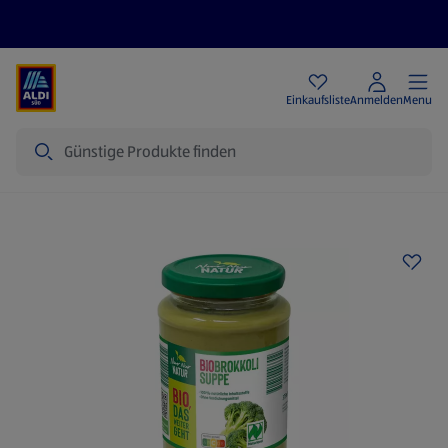
Angebote
Einkaufsliste
Anmelden
Menu
Suche