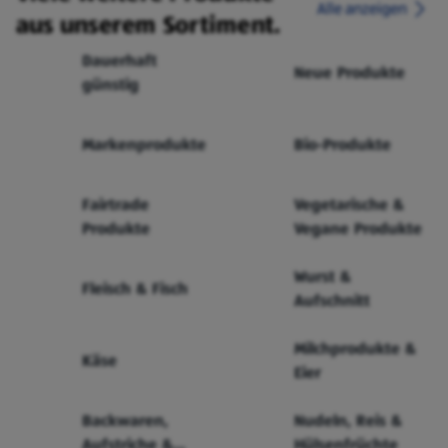
Alle anzeigen
aus unserem Sortiment.
Dauerhaft
Neue Produkte
günstig
Markenprodukte
Bio-Produkte
Fairtrade
Vegetarische &
Produkte
Vegane Produkte
Wurst &
Fleisch & Fisch
Aufschnitt
Milchprodukte &
Käse
Eier
Backwaren,
Nudeln, Reis &
Aufstriche &
Hülsenfrüchte