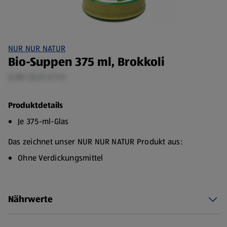
NUR NUR NATUR
Bio-Suppen 375 ml, Brokkoli
0,38 l (5,31 €/1 l)
Produktdetails
Je 375-ml-Glas
Das zeichnet unser NUR NUR NATUR Produkt aus:
Ohne Verdickungsmittel
Unsere Suppen zeichnen sich durch Natürlichkeit und
hochwertigen Zutaten aus. Die cremige Konsistenz kommt
Nährwerte
durch den hohen Anteil Gemüse zustande, sodass wir auf
zugesetzte Verdickungsmittel verzichten können.