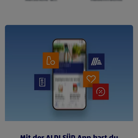
Cerealien
Mit der ALDI SÜD App hast du