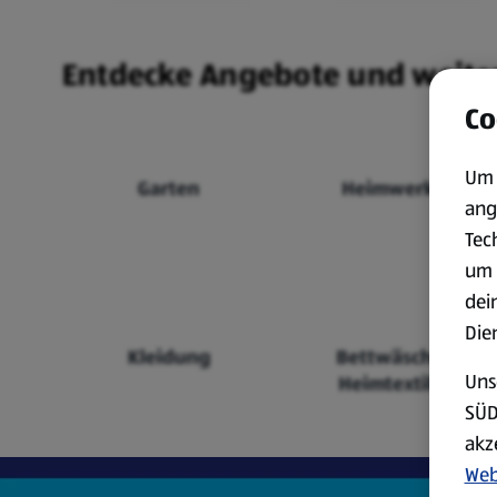
Entdecke Angebote und weite
Co
Um 
Garten
Heimwerken
ang
Tec
um 
dei
Die
Kleidung
Bettwäsche &
Uns
Heimtextilien
SÜD
akz
Web