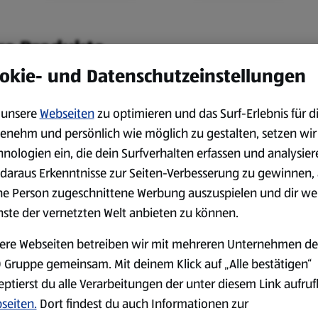
re Produkte.
okie- und Datenschutzeinstellungen
unsere
Webseiten
zu optimieren und das Surf-Erlebnis für d
Camping
Outdoor & Freizeit
enehm und persönlich wie möglich zu gestalten, setzen wir
hnologien ein, die dein Surfverhalten erfassen und analysier
daraus Erkenntnisse zur Seiten-Verbesserung zu gewinnen, 
ne Person zugeschnittene Werbung auszuspielen und dir we
nste der vernetzten Welt anbieten zu können.
Küche & Backen
Schreibwaren
ere Webseiten betreiben wir mit mehreren Unternehmen de
 Gruppe gemeinsam. Mit deinem Klick auf „Alle bestätigen“
eptierst du alle Verarbeitungen der unter diesem Link aufru
seiten.
Dort findest du auch Informationen zur