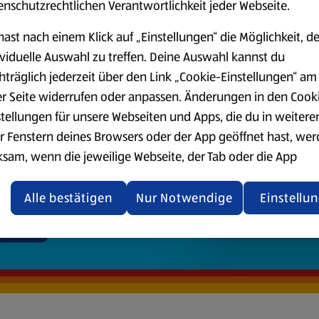
enschutzrechtlichen Verantwortlichkeit jeder Webseite.
hast nach einem Klick auf „Einstellungen“ die Möglichkeit, d
ividuelle Auswahl zu treffen. Deine Auswahl kannst du
hträglich jederzeit über den Link „Cookie-Einstellungen“ am
er Seite widerrufen oder anpassen. Änderungen in den Cook
stellungen für unsere Webseiten und Apps, die du in weitere
r Fenstern deines Browsers oder der App geöffnet hast, we
ksam, wenn die jeweilige Webseite, der Tab oder die App
ualisiert oder geschlossen und anschließend wieder geöffne
den.
Alle bestätigen
Nur Notwendige
Einstellu
ere Informationen stellen wir dir in unserer
enschutzerklärung zur Verfügung.
rsicht der Webseitenbetreiber und Datenschutzerklärungen