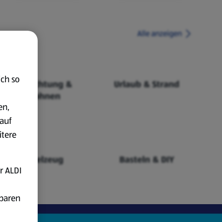
Alle anzeigen
ich so
Einrichtung &
Urlaub & Strand
Wohnen
en,
auf
itere
Spielzeug
Basteln & DIY
r ALDI
fbaren