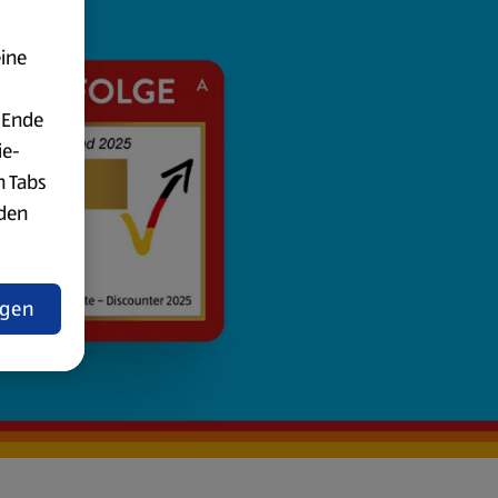
eine
 Ende
ie-
n Tabs
rden
t
ngen