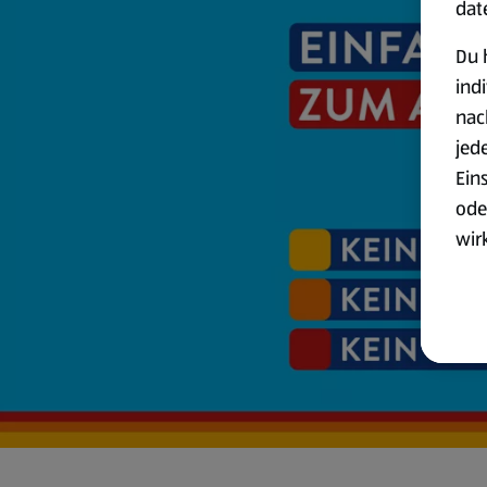
dat
Du 
ind
nac
jed
Ein
ode
wir
akt
wer
Weit
Dat
Übe