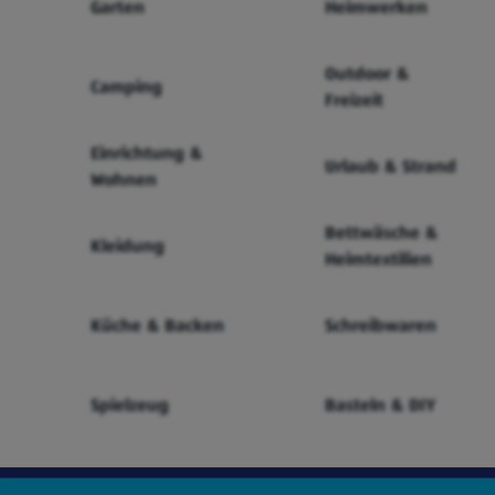
Garten
Heimwerken
Outdoor &
Camping
Freizeit
Einrichtung &
Urlaub & Strand
Wohnen
Bettwäsche &
Kleidung
Heimtextilien
Küche & Backen
Schreibwaren
Spielzeug
Basteln & DIY