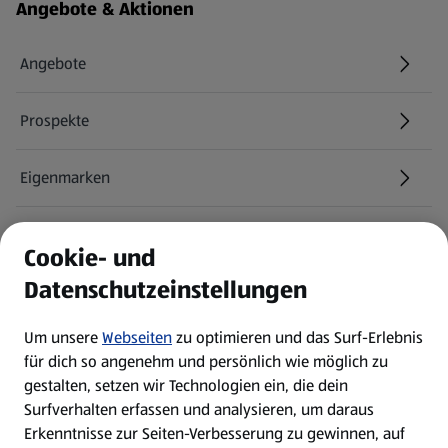
Fußzeilenmenü - weitere Links
Angebote & Aktionen
Angebote
Prospekte
Eigenmarken
ALDI Services
Cookie- und
Datenschutzeinstellungen
Newsletter
Um unsere
Webseiten
zu optimieren und das Surf-Erlebnis
WhatsApp
für dich so angenehm und persönlich wie möglich zu
gestalten, setzen wir Technologien ein, die dein
Surfverhalten erfassen und analysieren, um daraus
Über ALDI SÜD
Erkenntnisse zur Seiten-Verbesserung zu gewinnen, auf