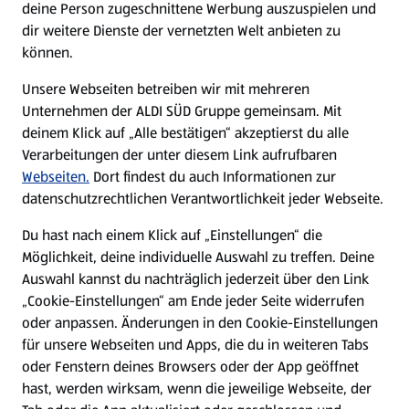
deine Person zugeschnittene Werbung auszuspielen und
Filialen
dir weitere Dienste der vernetzten Welt anbieten zu
können.
E-Ladestationen
Unsere Webseiten betreiben wir mit mehreren
Unternehmen der ALDI SÜD Gruppe gemeinsam. Mit
Nachhaltigkeit
deinem Klick auf „Alle bestätigen“ akzeptierst du alle
Verarbeitungen der unter diesem Link aufrufbaren
Karriere
Webseiten.
Dort findest du auch Informationen zur
datenschutzrechtlichen Verantwortlichkeit jeder Webseite.
Presse
Du hast nach einem Klick auf „Einstellungen“ die
Möglichkeit, deine individuelle Auswahl zu treffen. Deine
Hilfe & Kontakt
Auswahl kannst du nachträglich jederzeit über den Link
(öffnet in einem neuen Tab)
„Cookie-Einstellungen“ am Ende jeder Seite widerrufen
oder anpassen. Änderungen in den Cookie-Einstellungen
Unternehmen
für unsere Webseiten und Apps, die du in weiteren Tabs
oder Fenstern deines Browsers oder der App geöffnet
hast, werden wirksam, wenn die jeweilige Webseite, der
Folge uns hier: