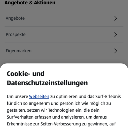
Fußzeilenmenü - weitere Links
Angebote & Aktionen
Angebote
Prospekte
Eigenmarken
ALDI Services
Cookie- und
Datenschutzeinstellungen
Newsletter
Um unsere
Webseiten
zu optimieren und das Surf-Erlebnis
WhatsApp
für dich so angenehm und persönlich wie möglich zu
gestalten, setzen wir Technologien ein, die dein
Surfverhalten erfassen und analysieren, um daraus
Über ALDI SÜD
Erkenntnisse zur Seiten-Verbesserung zu gewinnen, auf