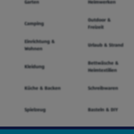
Garten
Heimwerken
Outdoor &
Camping
Freizeit
Einrichtung &
Urlaub & Strand
Wohnen
Bettwäsche &
Kleidung
Heimtextilien
Küche & Backen
Schreibwaren
Spielzeug
Basteln & DIY