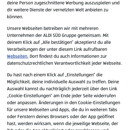
deine Person zugeschnittene Werbung auszuspielen und
Filialen
dir weitere Dienste der vernetzten Welt anbieten zu
können.
E-Ladestationen
Unsere Webseiten betreiben wir mit mehreren
Unternehmen der ALDI SÜD Gruppe gemeinsam. Mit
Nachhaltigkeit
deinem Klick auf „Alle bestätigen“ akzeptierst du alle
Verarbeitungen der unter diesem Link aufrufbaren
Karriere
Webseiten.
Dort findest du auch Informationen zur
datenschutzrechtlichen Verantwortlichkeit jeder Webseite.
Presse
Du hast nach einem Klick auf „Einstellungen“ die
Möglichkeit, deine individuelle Auswahl zu treffen. Deine
Hilfe & Kontakt
Auswahl kannst du nachträglich jederzeit über den Link
(öffnet in einem neuen Tab)
„Cookie-Einstellungen“ am Ende jeder Seite widerrufen
oder anpassen. Änderungen in den Cookie-Einstellungen
Unternehmen
für unsere Webseiten und Apps, die du in weiteren Tabs
oder Fenstern deines Browsers oder der App geöffnet
hast, werden wirksam, wenn die jeweilige Webseite, der
Folge uns hier: