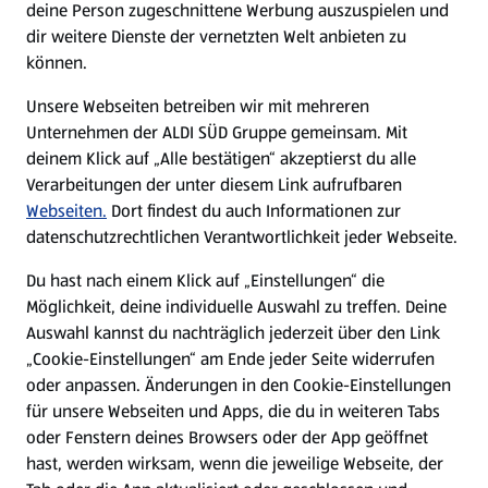
deine Person zugeschnittene Werbung auszuspielen und
Filialen
dir weitere Dienste der vernetzten Welt anbieten zu
können.
E-Ladestationen
Unsere Webseiten betreiben wir mit mehreren
Unternehmen der ALDI SÜD Gruppe gemeinsam. Mit
Nachhaltigkeit
deinem Klick auf „Alle bestätigen“ akzeptierst du alle
Verarbeitungen der unter diesem Link aufrufbaren
Karriere
Webseiten.
Dort findest du auch Informationen zur
datenschutzrechtlichen Verantwortlichkeit jeder Webseite.
Presse
Du hast nach einem Klick auf „Einstellungen“ die
Möglichkeit, deine individuelle Auswahl zu treffen. Deine
Hilfe & Kontakt
Auswahl kannst du nachträglich jederzeit über den Link
(öffnet in einem neuen Tab)
„Cookie-Einstellungen“ am Ende jeder Seite widerrufen
oder anpassen. Änderungen in den Cookie-Einstellungen
Unternehmen
für unsere Webseiten und Apps, die du in weiteren Tabs
oder Fenstern deines Browsers oder der App geöffnet
hast, werden wirksam, wenn die jeweilige Webseite, der
Folge uns hier: