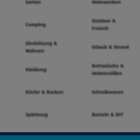
Garten
Heimwerken
Outdoor &
Camping
Freizeit
Einrichtung &
Urlaub & Strand
Wohnen
Bettwäsche &
Kleidung
Heimtextilien
Küche & Backen
Schreibwaren
Spielzeug
Basteln & DIY