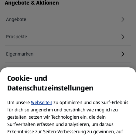
Fußzeilenmenü - weitere Links
Angebote & Aktionen
Angebote
Prospekte
Eigenmarken
ALDI Services
Cookie- und
Datenschutzeinstellungen
Newsletter
Um unsere
Webseiten
zu optimieren und das Surf-Erlebnis
WhatsApp
für dich so angenehm und persönlich wie möglich zu
gestalten, setzen wir Technologien ein, die dein
Surfverhalten erfassen und analysieren, um daraus
Über ALDI SÜD
Erkenntnisse zur Seiten-Verbesserung zu gewinnen, auf