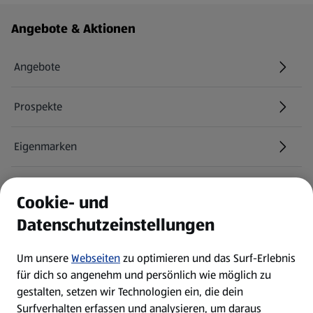
Fußzeilenmenü - weitere Links
Angebote & Aktionen
Angebote
Prospekte
Eigenmarken
ALDI Services
Cookie- und
Datenschutzeinstellungen
Newsletter
Um unsere
Webseiten
zu optimieren und das Surf-Erlebnis
WhatsApp
für dich so angenehm und persönlich wie möglich zu
gestalten, setzen wir Technologien ein, die dein
Surfverhalten erfassen und analysieren, um daraus
Über ALDI SÜD