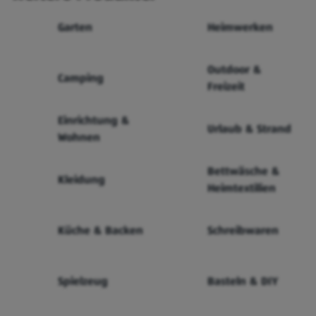
Garten
Heimwerken
Outdoor &
Camping
Freizeit
Einrichtung &
Urlaub & Strand
Wohnen
Bettwäsche &
Kleidung
Heimtextilien
Küche & Backen
Schreibwaren
Spielzeug
Basteln & DIY