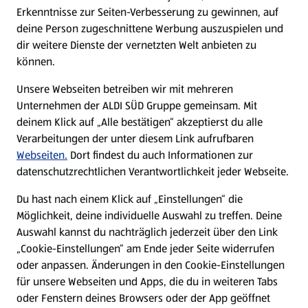
Erkenntnisse zur Seiten-Verbesserung zu gewinnen, auf
deine Person zugeschnittene Werbung auszuspielen und
Filialen
dir weitere Dienste der vernetzten Welt anbieten zu
können.
E-Ladestationen
Unsere Webseiten betreiben wir mit mehreren
Unternehmen der ALDI SÜD Gruppe gemeinsam. Mit
Nachhaltigkeit
deinem Klick auf „Alle bestätigen“ akzeptierst du alle
Verarbeitungen der unter diesem Link aufrufbaren
Karriere
Webseiten.
Dort findest du auch Informationen zur
datenschutzrechtlichen Verantwortlichkeit jeder Webseite.
Presse
Du hast nach einem Klick auf „Einstellungen“ die
Möglichkeit, deine individuelle Auswahl zu treffen. Deine
Hilfe & Kontakt
Auswahl kannst du nachträglich jederzeit über den Link
(öffnet in einem neuen Tab)
„Cookie-Einstellungen“ am Ende jeder Seite widerrufen
oder anpassen. Änderungen in den Cookie-Einstellungen
Unternehmen
für unsere Webseiten und Apps, die du in weiteren Tabs
oder Fenstern deines Browsers oder der App geöffnet