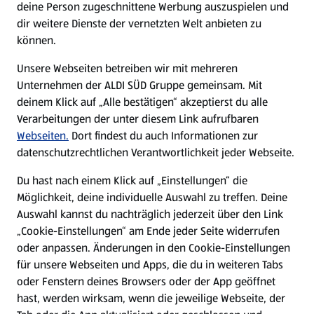
deine Person zugeschnittene Werbung auszuspielen und
Filialen
dir weitere Dienste der vernetzten Welt anbieten zu
können.
E-Ladestationen
Unsere Webseiten betreiben wir mit mehreren
Unternehmen der ALDI SÜD Gruppe gemeinsam. Mit
Nachhaltigkeit
deinem Klick auf „Alle bestätigen“ akzeptierst du alle
Verarbeitungen der unter diesem Link aufrufbaren
Karriere
Webseiten.
Dort findest du auch Informationen zur
datenschutzrechtlichen Verantwortlichkeit jeder Webseite.
Presse
Du hast nach einem Klick auf „Einstellungen“ die
Möglichkeit, deine individuelle Auswahl zu treffen. Deine
Hilfe & Kontakt
Auswahl kannst du nachträglich jederzeit über den Link
(öffnet in einem neuen Tab)
„Cookie-Einstellungen“ am Ende jeder Seite widerrufen
oder anpassen. Änderungen in den Cookie-Einstellungen
Unternehmen
für unsere Webseiten und Apps, die du in weiteren Tabs
oder Fenstern deines Browsers oder der App geöffnet
hast, werden wirksam, wenn die jeweilige Webseite, der
Folge uns hier: