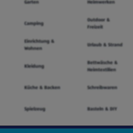
Garten
Heimwerken
Outdoor &
Camping
Freizeit
Einrichtung &
Urlaub & Strand
Wohnen
Bettwäsche &
Kleidung
Heimtextilien
Küche & Backen
Schreibwaren
Spielzeug
Basteln & DIY