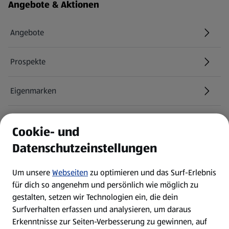
Fußzeilenmenü - weitere Links
Angebote & Aktionen
Angebote
Prospekte
Eigenmarken
ALDI Services
Cookie- und
Datenschutzeinstellungen
Newsletter
Um unsere
Webseiten
zu optimieren und das Surf-Erlebnis
WhatsApp
für dich so angenehm und persönlich wie möglich zu
gestalten, setzen wir Technologien ein, die dein
Surfverhalten erfassen und analysieren, um daraus
Über ALDI SÜD
Erkenntnisse zur Seiten-Verbesserung zu gewinnen, auf