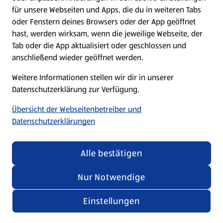
ausgewogener Ernährung.
für unsere Webseiten und Apps, die du in weiteren Tabs
oder Fenstern deines Browsers oder der App geöffnet
hast, werden wirksam, wenn die jeweilige Webseite, der
Tab oder die App aktualisiert oder geschlossen und
anschließend wieder geöffnet werden.
Weitere Informationen stellen wir dir in unserer
Datenschutzerklärung zur Verfügung.
Übersicht der Webseitenbetreiber und
Datenschutzerklärungen
Alle bestätigen
Extra-Tipp: Süßen mit Salz.
Nur Notwendige
Es mag überraschen, aber Salz hebt den Geschmack von
Zucker in fast jeder Speise. Wenn du weniger Zucker oder
Einstellungen
Zuckeralternativen benutzen willst, kannst du eine gute
Prise Salz in den Teig hinzufügen, um die Süße zu
betonen.