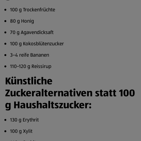
100 g Trockenfrüchte
80 g Honig
70 g Agavendicksaft
100 g Kokosblütenzucker
3–4 reife Bananen
110–120 g Reissirup
Künstliche
Zuckeralternativen statt 100
g Haushaltszucker:
130 g Erythrit
100 g Xylit