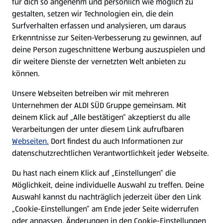
für dich so angenehm und persönlich wie möglich zu
Nur gute Zutaten: Clean
gestalten, setzen wir Technologien ein, die dein
Surfverhalten erfassen und analysieren, um daraus
Baking.
Erkenntnisse zur Seiten-Verbesserung zu gewinnen, auf
deine Person zugeschnittene Werbung auszuspielen und
Mit dem
Trendbegriff Clean Baking
ist das Backen mit
dir weitere Dienste der vernetzten Welt anbieten zu
durchweg natürlichen und möglichst unverarbeiteten
können.
Zutaten gemeint. Besonders wichtig ist auch hier der
Verzicht auf raffinierten Zucker – stattdessen kommen in
Unsere Webseiten betreiben wir mit mehreren
Clean-Baking-Rezepten häufig natürliche Süßungsmittel wie
Unternehmen der ALDI SÜD Gruppe gemeinsam. Mit
Honig, Ahornsirup oder Datteln zum Einsatz.
deinem Klick auf „Alle bestätigen“ akzeptierst du alle
Verarbeitungen der unter diesem Link aufrufbaren
Das klassische weiße Mehl wird oft durch Vollkornmehl oder
Webseiten.
Dort findest du auch Informationen zur
glutenfreie Alternativen wie Nuss-, Mandel- oder Kokosmehl
datenschutzrechtlichen Verantwortlichkeit jeder Webseite.
ersetzt. Zudem werden häufig vegane, also pflanzliche
Alternativen anstelle von Eiern, Milch oder Butter verwendet.
Du hast nach einem Klick auf „Einstellungen“ die
Generell ist das Ziel,
möglichst auf künstliche
Möglichkeit, deine individuelle Auswahl zu treffen. Deine
Zusatzstoffe, Konservierungsmittel und unnötige Fette
Auswahl kannst du nachträglich jederzeit über den Link
zu verzichten.
Clean Baking ist zwar etwas für
„Cookie-Einstellungen“ am Ende jeder Seite widerrufen
Fortgeschrittene, passt aber perfekt in den Trend zu
oder anpassen. Änderungen in den Cookie-Einstellungen