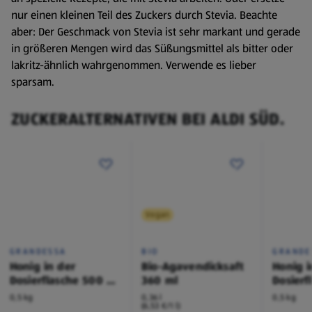
nur einen kleinen Teil des Zuckers durch Stevia. Beachte
aber: Der Geschmack von Stevia ist sehr markant und gerade
in größeren Mengen wird das Süßungsmittel als bitter oder
lakritz-ähnlich wahrgenommen. Verwende es lieber
sparsam.
ZUCKERALTERNATIVEN BEI ALDI SÜD.
Vegan
GRANDESSA
BIO
GRANDE
Honig in der
Bio-Agavendicksaft
Honig i
Dosierflasche 500 g,
360 ml
Dosierf
Blütenhonig
Waldho
0,5 kg
0,36 l
0,5 kg
(6,53 €/1 l)