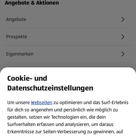
Fußzeilenmenü - weitere Links
Angebote & Aktionen
Angebote
Prospekte
Eigenmarken
ALDI Services
Cookie- und
Datenschutzeinstellungen
Newsletter
Um unsere
Webseiten
zu optimieren und das Surf-Erlebnis
WhatsApp
für dich so angenehm und persönlich wie möglich zu
gestalten, setzen wir Technologien ein, die dein
Surfverhalten erfassen und analysieren, um daraus
Über ALDI SÜD
Erkenntnisse zur Seiten-Verbesserung zu gewinnen, auf