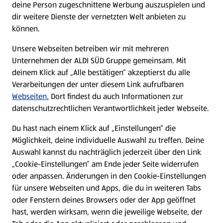
deine Person zugeschnittene Werbung auszuspielen und
Filialen
dir weitere Dienste der vernetzten Welt anbieten zu
können.
E-Ladestationen
Unsere Webseiten betreiben wir mit mehreren
Unternehmen der ALDI SÜD Gruppe gemeinsam. Mit
Nachhaltigkeit
deinem Klick auf „Alle bestätigen“ akzeptierst du alle
Verarbeitungen der unter diesem Link aufrufbaren
Karriere
Webseiten.
Dort findest du auch Informationen zur
datenschutzrechtlichen Verantwortlichkeit jeder Webseite.
Presse
Du hast nach einem Klick auf „Einstellungen“ die
Möglichkeit, deine individuelle Auswahl zu treffen. Deine
Hilfe & Kontakt
Auswahl kannst du nachträglich jederzeit über den Link
(öffnet in einem neuen Tab)
„Cookie-Einstellungen“ am Ende jeder Seite widerrufen
oder anpassen. Änderungen in den Cookie-Einstellungen
Unternehmen
für unsere Webseiten und Apps, die du in weiteren Tabs
oder Fenstern deines Browsers oder der App geöffnet
hast, werden wirksam, wenn die jeweilige Webseite, der
Folge uns hier: