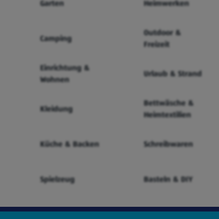
Garten
Heimwerken
Outdoor &
Camping
Freizeit
Einrichtung &
Urlaub & Strand
Wohnen
Bettwäsche &
Kleidung
Heimtextilien
Küche & Backen
Schreibwaren
Spielzeug
Basteln & DIY