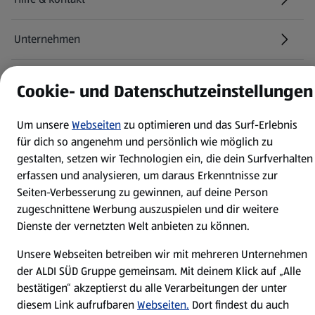
(öffnet in einem neuen Tab)
Unternehmen
Folge uns hier:
Cookie- und Datenschutzeinstellungen
Um unsere
Webseiten
zu optimieren und das Surf-Erlebnis
Jetzt die ALDI SÜD App downloaden
für dich so angenehm und persönlich wie möglich zu
gestalten, setzen wir Technologien ein, die dein Surfverhalten
erfassen und analysieren, um daraus Erkenntnisse zur
Seiten-Verbesserung zu gewinnen, auf deine Person
zugeschnittene Werbung auszuspielen und dir weitere
Dienste der vernetzten Welt anbieten zu können.
Datenschutz- und Richtlinienmenü
(öffnet in einem neuen Tab)
Cookie-Einstellungen
Garantieportal
Unsere Webseiten betreiben wir mit mehreren Unternehmen
Impressum
Datenschutzerklärung
der ALDI SÜD Gruppe gemeinsam. Mit deinem Klick auf „Alle
bestätigen“ akzeptierst du alle Verarbeitungen der unter
Nutzungsbedingungen
Security Policy
diesem Link aufrufbaren
Webseiten.
Dort findest du auch