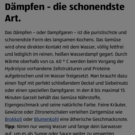
Dämpfen - die schonendste
Art.
Das Dämpfen – oder Dampfgaren – ist die puristischste und
schonendste Form des langsamen Kochens. Das Gemüse
wird ohne direkten Kontakt mit dem Wasser, völlig fettfrei
und lediglich im reinen, heißen Wasserdampf gegart. Durch
Wärme oberhalb von ca. 60 ° C werden beim Vorgang der
Hydrolyse vorhandene Zellstrukturen und Proteine
aufgebrochen und im Wasser freigesetzt. Man braucht dazu
einen Topf mit perfekt schließendem Deckel und Siebeinsatz
oder einen speziellen Dampfgarer. In den 8 bis maximal 15
Minuten Garzeit behält das Gemüse Nährstoffe,
Eigengeschmack und seine natürliche Farbe. Feine Kräuter,
Gewürze oder Zitronenschalen verleihen Zartgemüse wie
Brokkoli
oder
Blumenkohl
eine ätherische Geschmacksnote.
Tipp
: Nimm nur wenig Wasser und fange dein Garwasser
auf, um es als Suppe oder Sauce weiter zu verwerten.