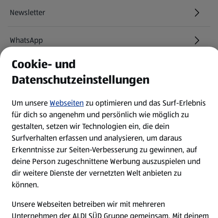
Newsletter
WhatsApp
Cookie- und
Über ALDI SÜD
Datenschutzeinstellungen
Filialen
Um unsere
Webseiten
zu optimieren und das Surf-Erlebnis
für dich so angenehm und persönlich wie möglich zu
E-Ladestationen
gestalten, setzen wir Technologien ein, die dein
Surfverhalten erfassen und analysieren, um daraus
Erkenntnisse zur Seiten-Verbesserung zu gewinnen, auf
Nachhaltigkeit
deine Person zugeschnittene Werbung auszuspielen und
dir weitere Dienste der vernetzten Welt anbieten zu
Karriere
können.
Unsere Webseiten betreiben wir mit mehreren
Presse
Unternehmen der ALDI SÜD Gruppe gemeinsam. Mit deinem