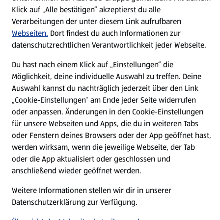
Klick auf „Alle bestätigen“ akzeptierst du alle
Hilfe & Kontakt
Verarbeitungen der unter diesem Link aufrufbaren
(öffnet in einem neuen Tab)
Webseiten.
Dort findest du auch Informationen zur
datenschutzrechtlichen Verantwortlichkeit jeder Webseite.
Unternehmen
Du hast nach einem Klick auf „Einstellungen“ die
Möglichkeit, deine individuelle Auswahl zu treffen. Deine
Folge uns hier:
Auswahl kannst du nachträglich jederzeit über den Link
„Cookie-Einstellungen“ am Ende jeder Seite widerrufen
oder anpassen. Änderungen in den Cookie-Einstellungen
Jetzt die ALDI SÜD App downloaden
für unsere Webseiten und Apps, die du in weiteren Tabs
oder Fenstern deines Browsers oder der App geöffnet hast,
werden wirksam, wenn die jeweilige Webseite, der Tab
oder die App aktualisiert oder geschlossen und
anschließend wieder geöffnet werden.
Datenschutz- und Richtlinienmenü
(öffnet in einem neuen Tab)
Cookie-Einstellungen
Weitere Informationen stellen wir dir in unserer
Garantieportal
Datenschutzerklärung zur Verfügung.
Impressum
Datenschutzerklärung