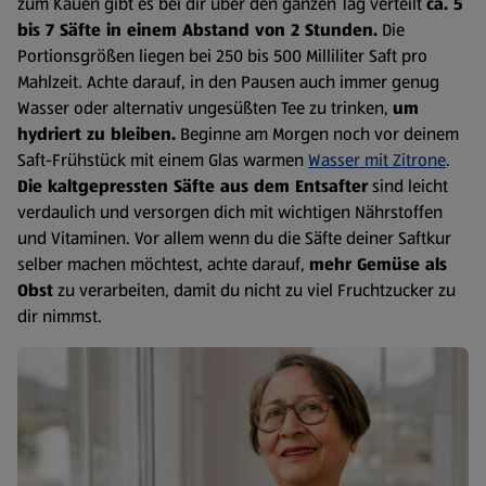
zum Kauen gibt es bei dir über den ganzen Tag verteilt
ca. 5
bis 7 Säfte in einem Abstand von 2 Stunden.
Die
Portionsgrößen liegen bei 250 bis 500 Milliliter Saft pro
Mahlzeit. Achte darauf, in den Pausen auch immer genug
Wasser oder alternativ ungesüßten Tee zu trinken,
um
hydriert zu bleiben.
Beginne am Morgen noch vor deinem
Saft-Frühstück mit einem Glas warmen
Wasser mit Zitrone
.
Die kaltgepressten Säfte aus dem Entsafter
sind leicht
verdaulich und versorgen dich mit wichtigen Nährstoffen
und Vitaminen. Vor allem wenn du die Säfte deiner Saftkur
selber machen möchtest, achte darauf,
mehr Gemüse als
Obst
zu verarbeiten, damit du nicht zu viel Fruchtzucker zu
dir nimmst.