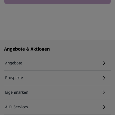
Fußzeilenmenü - weitere Links
Angebote & Aktionen
Angebote
Prospekte
Eigenmarken
ALDI Services