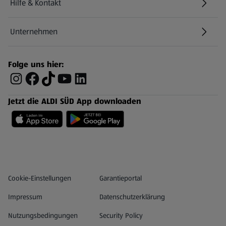
Hilfe & Kontakt
(öffnet in einem neuen Tab)
Unternehmen
Folge uns hier:
Jetzt die ALDI SÜD App downloaden
Datenschutz- und Richtlinienmenü
(öffnet in einem neuen Tab)
Cookie-Einstellungen
Garantieportal
Impressum
Datenschutzerklärung
Nutzungsbedingungen
Security Policy