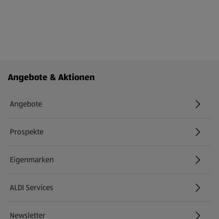
Fußzeilenmenü - weitere Links
Angebote & Aktionen
Angebote
Prospekte
Eigenmarken
ALDI Services
Newsletter