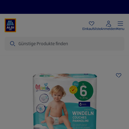
Angebote
Einkaufsliste
Anmelden
Menu
Suche