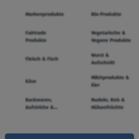
Markenprodukte
Bio-Produkte
Fairtrade
Vegetarische &
Produkte
Vegane Produkte
Wurst &
Fleisch & Fisch
Aufschnitt
Milchprodukte &
Käse
Eier
Backwaren,
Nudeln, Reis &
Aufstriche &
Hülsenfrüchte
Cerealien