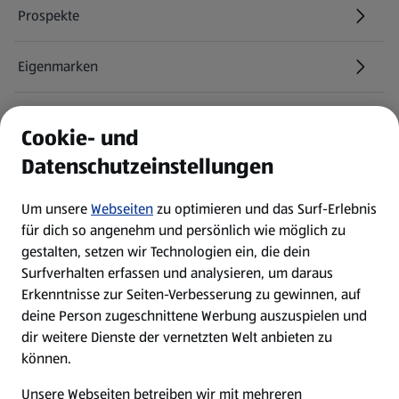
Prospekte
Eigenmarken
ALDI Services
Cookie- und
Datenschutzeinstellungen
Newsletter
Um unsere
Webseiten
zu optimieren und das Surf-Erlebnis
WhatsApp
für dich so angenehm und persönlich wie möglich zu
gestalten, setzen wir Technologien ein, die dein
Surfverhalten erfassen und analysieren, um daraus
Über ALDI SÜD
Erkenntnisse zur Seiten-Verbesserung zu gewinnen, auf
deine Person zugeschnittene Werbung auszuspielen und
Filialen
dir weitere Dienste der vernetzten Welt anbieten zu
können.
E-Ladestationen
Unsere Webseiten betreiben wir mit mehreren