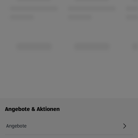
Fußzeilenmenü - weitere Links
Angebote & Aktionen
Angebote