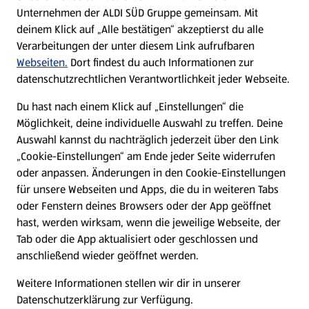
Unternehmen der ALDI SÜD Gruppe gemeinsam. Mit
Nachhaltigkeit
deinem Klick auf „Alle bestätigen“ akzeptierst du alle
Verarbeitungen der unter diesem Link aufrufbaren
Karriere
Webseiten.
Dort findest du auch Informationen zur
datenschutzrechtlichen Verantwortlichkeit jeder Webseite.
Presse
Du hast nach einem Klick auf „Einstellungen“ die
Möglichkeit, deine individuelle Auswahl zu treffen. Deine
Hilfe & Kontakt
Auswahl kannst du nachträglich jederzeit über den Link
(öffnet in einem neuen Tab)
„Cookie-Einstellungen“ am Ende jeder Seite widerrufen
oder anpassen. Änderungen in den Cookie-Einstellungen
Unternehmen
für unsere Webseiten und Apps, die du in weiteren Tabs
oder Fenstern deines Browsers oder der App geöffnet
hast, werden wirksam, wenn die jeweilige Webseite, der
Folge uns hier:
Tab oder die App aktualisiert oder geschlossen und
anschließend wieder geöffnet werden.
Jetzt die ALDI SÜD App downloaden
Weitere Informationen stellen wir dir in unserer
Datenschutzerklärung zur Verfügung.