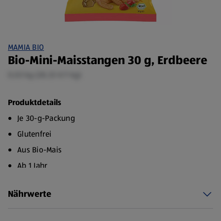
MAMIA BIO
Bio-Mini-Maisstangen 30 g, Erdbeere
0,03 kg (28,33 €/1 kg)
Produktdetails
Je 30-g-Packung
Glutenfrei
Aus Bio-Mais
Ab 1 Jahr
Unsere Bio Mini-Maisstangen passen gut in die Hand und
Nährwerte
sind so ein leckerer Knabberspaß für zwischendurch und
unterwegs.