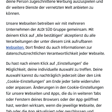
deine Person zugeschnittene Werbung auszuspielen und
Filialen
dir weitere Dienste der vernetzten Welt anbieten zu
können.
E-Ladestationen
Unsere Webseiten betreiben wir mit mehreren
Unternehmen der ALDI SÜD Gruppe gemeinsam. Mit
Nachhaltigkeit
deinem Klick auf „Alle bestätigen“ akzeptierst du alle
Verarbeitungen der unter diesem Link aufrufbaren
Karriere
Webseiten.
Dort findest du auch Informationen zur
datenschutzrechtlichen Verantwortlichkeit jeder Webseite.
Presse
Du hast nach einem Klick auf „Einstellungen“ die
Möglichkeit, deine individuelle Auswahl zu treffen. Deine
Hilfe & Kontakt
Auswahl kannst du nachträglich jederzeit über den Link
(öffnet in einem neuen Tab)
„Cookie-Einstellungen“ am Ende jeder Seite widerrufen
oder anpassen. Änderungen in den Cookie-Einstellungen
Unternehmen
für unsere Webseiten und Apps, die du in weiteren Tabs
oder Fenstern deines Browsers oder der App geöffnet
hast, werden wirksam, wenn die jeweilige Webseite, der
Folge uns hier:
Tab oder die App aktualisiert oder geschlossen und