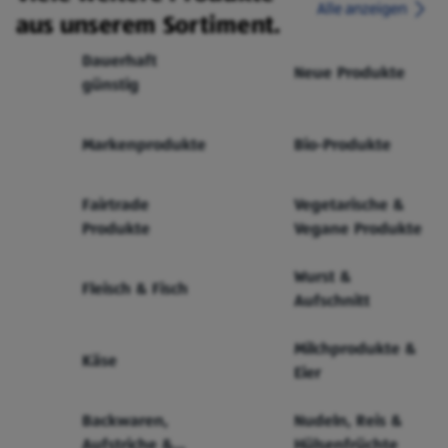
Alle anzeigen
aus unserem Sortiment.
Dauerhaft
Neue Produkte
günstig
Markenprodukte
Bio-Produkte
Fairtrade
Vegetarische &
Produkte
Vegane Produkte
Wurst &
Fleisch & Fisch
Aufschnitt
Milchprodukte &
Käse
Eier
Backwaren,
Nudeln, Reis &
Aufstriche &
Hülsenfrüchte