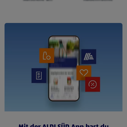
Cerealien
Mit der ALDI SÜD App hast du