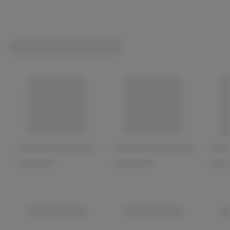
Wichtig:
- Bitte Kinder beim Essen beaufsichtigen und nicht im
Liegen essen lassen, damit sich Ihr Kind nicht verschluckt.
- Achten Sie auf eine ausgewogene und gesunde
Ernährung und eine regelmäßige Zahnpflege bereits ab
dem 1. Zahn.