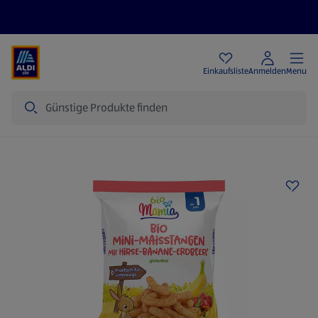
Angebote
Einkaufsliste
Anmelden
Menu
Suche