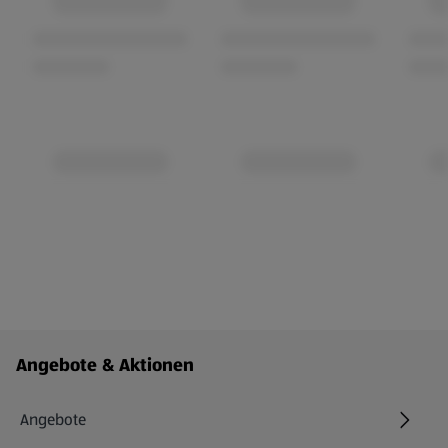
Fußzeilenmenü - weitere Links
Angebote & Aktionen
Angebote