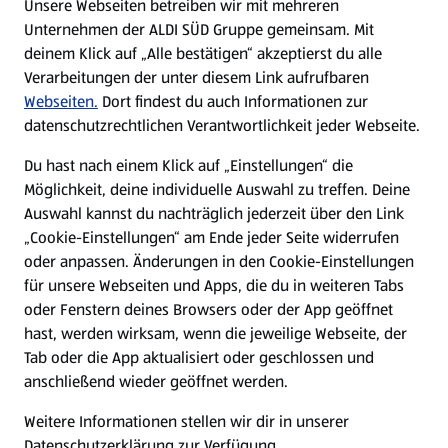
Unsere Webseiten betreiben wir mit mehreren
Unternehmen der ALDI SÜD Gruppe gemeinsam. Mit
Nachhaltigkeit
deinem Klick auf „Alle bestätigen“ akzeptierst du alle
Verarbeitungen der unter diesem Link aufrufbaren
Karriere
Webseiten.
Dort findest du auch Informationen zur
datenschutzrechtlichen Verantwortlichkeit jeder Webseite.
Presse
Du hast nach einem Klick auf „Einstellungen“ die
Möglichkeit, deine individuelle Auswahl zu treffen. Deine
Hilfe & Kontakt
Auswahl kannst du nachträglich jederzeit über den Link
(öffnet in einem neuen Tab)
„Cookie-Einstellungen“ am Ende jeder Seite widerrufen
oder anpassen. Änderungen in den Cookie-Einstellungen
Unternehmen
für unsere Webseiten und Apps, die du in weiteren Tabs
oder Fenstern deines Browsers oder der App geöffnet
hast, werden wirksam, wenn die jeweilige Webseite, der
Folge uns hier:
Tab oder die App aktualisiert oder geschlossen und
anschließend wieder geöffnet werden.
Jetzt die ALDI SÜD App downloaden
Weitere Informationen stellen wir dir in unserer
Datenschutzerklärung zur Verfügung.