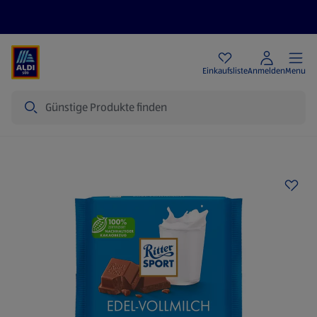
Angebote
Einkaufsliste
Anmelden
Menu
Suche