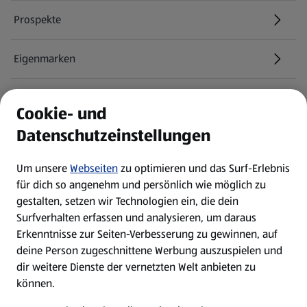
Prospekte
Eigenmarken
ALDI Services
Cookie- und
Datenschutzeinstellungen
Newsletter
Um unsere
Webseiten
zu optimieren und das Surf-Erlebnis
WhatsApp
für dich so angenehm und persönlich wie möglich zu
gestalten, setzen wir Technologien ein, die dein
Surfverhalten erfassen und analysieren, um daraus
Über ALDI SÜD
Erkenntnisse zur Seiten-Verbesserung zu gewinnen, auf
deine Person zugeschnittene Werbung auszuspielen und
Filialen
dir weitere Dienste der vernetzten Welt anbieten zu
können.
E-Ladestationen