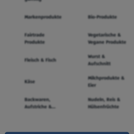
Markenprodukte
Bio-Produkte
Fairtrade
Vegetarische &
Produkte
Vegane Produkte
Wurst &
Fleisch & Fisch
Aufschnitt
Milchprodukte &
Käse
Eier
Backwaren,
Nudeln, Reis &
Aufstriche &
Hülsenfrüchte
Cerealien