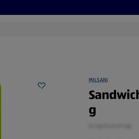
Rezepte und Tipps
Nachhaltigkeit
ALDI Services
MILSANI
Sandwic
g
0,2 kg (12,45 €/1 kg)