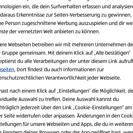
0,79 €
2,79 €
²
²
1,29 €
3,49 €
hnologien ein, die dein Surfverhalten erfassen und analysier
daraus Erkenntnisse zur Seiten-Verbesserung zu gewinnen, 
ne Person zugeschnittene Werbung auszuspielen und dir we
serem Sortiment.
nste der vernetzten Welt anbieten zu können.
ere Webseiten betreiben wir mit mehreren Unternehmen de
 Gruppe gemeinsam. Mit deinem Klick auf „Alle bestätigen“
Markenprodukte
Bio-Produkte
eptierst du alle Verarbeitungen der unter diesem Link aufru
seiten.
Dort findest du auch Informationen zur
enschutzrechtlichen Verantwortlichkeit jeder Webseite.
hast nach einem Klick auf „Einstellungen“ die Möglichkeit, d
ividuelle Auswahl zu treffen. Deine Auswahl kannst du
Käse
Milchprodukte &
hträglich jederzeit über den Link „Cookie-Einstellungen“ am
Eier
er Seite widerrufen oder anpassen. Änderungen in den Cook
stellungen für unsere Webseiten und Apps, die du in weitere
r Fenstern deines Browsers oder der App geöffnet hast, we