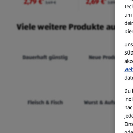
2,79 €
2,69 €
²
²
3,49 €
3,89 €
Tec
um 
dei
Viele weitere Produkte aus un
Die
Uns
SÜD
Dauerhaft günstig
Neue Produkte
akz
Web
dat
Du 
ind
Fleisch & Fisch
Wurst & Aufschnitt
nac
jed
Ein
ode