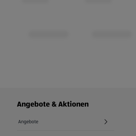
Fußzeilenmenü - weitere Links
Angebote & Aktionen
Angebote