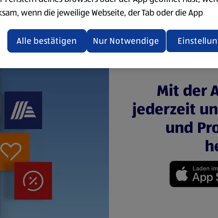
ksam, wenn die jeweilige Webseite, der Tab oder die App
ualisiert oder geschlossen und anschließend wieder geöffne
den.
Alle bestätigen
Nur Notwendige
Einstellu
ere Informationen stellen wir dir in unserer
enschutzerklärung zur Verfügung.
Mit der 
rsicht der Webseitenbetreiber und Datenschutzerklärungen
jederzeit u
und Pro
h
(öffnet in einem