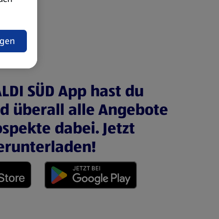
t
ngen
ALDI SÜD App hast du
nd überall alle Angebote
spekte dabei. Jetzt
erunterladen!
 neuen Tab)
(öffnet in einem neuen Tab)