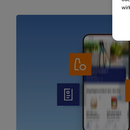
wir
akt
wer
Weit
Dat
Übe