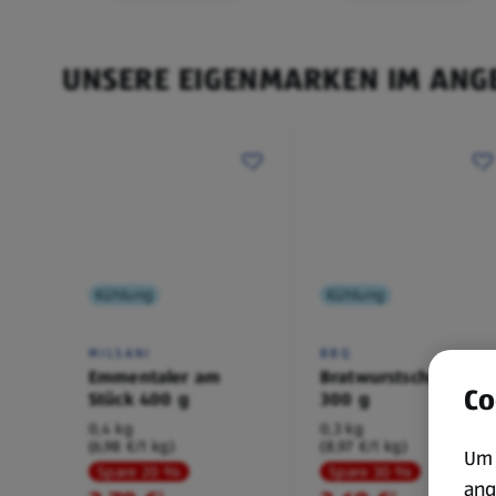
UNSERE EIGENMARKEN IM ANG
Kühlung
Kühlung
MILSANI
BBQ
Emmentaler am
Bratwurstschnecke
Co
Stück 400 g
300 g
0,4 kg
0,3 kg
(6,98 €/1 kg)
(8,97 €/1 kg)
Um 
Spare 20 %
Spare 30 %
ang