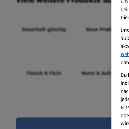
um 
dei
Die
Dauerhaft günstig
Neue Produkte
Uns
SÜD
akz
Web
dat
Fleisch & Fisch
Wurst & Aufschnitt
Du 
ind
nac
jed
Ein
ode
wir