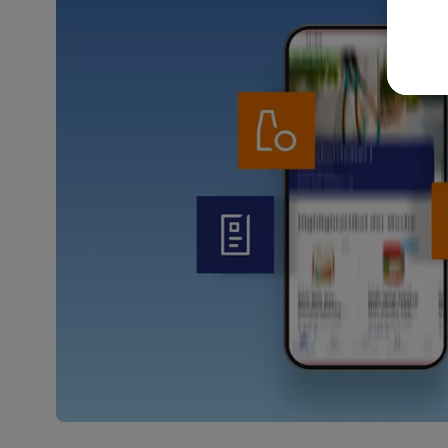
akt
wer
Weit
Dat
Übe