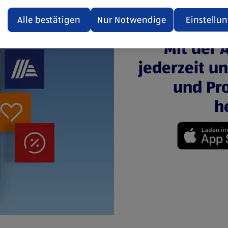
ualisiert oder geschlossen und anschließend wieder geöffne
den.
Alle bestätigen
Nur Notwendige
Einstellu
ere Informationen stellen wir dir in unserer
Mit der 
enschutzerklärung zur Verfügung.
jederzeit u
rsicht der Webseitenbetreiber und Datenschutzerklärungen
und Pro
h
(öffnet in einem