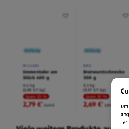
Kühlung
Kühlung
MILSANI
BBQ
Emmentaler am
Bratwurstschnecke
Stück 400 g
300 g
0,4 kg
0,3 kg
Co
(6,98 €/1 kg)
(8,97 €/1 kg)
Spare 20 %
Spare 30 %
2,79 €
2,69 €
²
²
3,49 €
3,89 €
Um 
ang
Tec
Viele weitere Produkte aus un