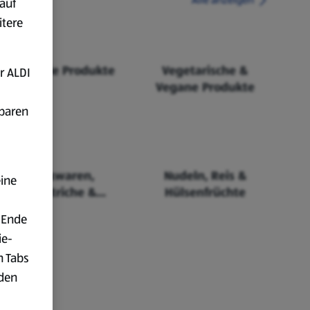
auf
itere
Fairtrade Produkte
Vegetarische &
r ALDI
Vegane Produkte
fbaren
Backwaren,
Nudeln, Reis &
eine
Aufstriche &
Hülsenfrüchte
Cerealien
 Ende
ie-
n Tabs
rden