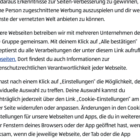
daraus Erkenntnisse zur Seiten-Verbesserung zu gewinnen, 
ne Person zugeschnittene Werbung auszuspielen und dir we
nste der vernetzten Welt anbieten zu können.
Markenprodukte
Bio-Produkte
ere Webseiten betreiben wir mit mehreren Unternehmen de
 Gruppe gemeinsam. Mit deinem Klick auf „Alle bestätigen“
eptierst du alle Verarbeitungen der unter diesem Link aufru
seiten.
Dort findest du auch Informationen zur
enschutzrechtlichen Verantwortlichkeit jeder Webseite.
Käse
Milchprodukte &
hast nach einem Klick auf „Einstellungen“ die Möglichkeit, d
Eier
ividuelle Auswahl zu treffen. Deine Auswahl kannst du
hträglich jederzeit über den Link „Cookie-Einstellungen“ am
er Seite widerrufen oder anpassen. Änderungen in den Cook
stellungen für unsere Webseiten und Apps, die du in weitere
r Fenstern deines Browsers oder der App geöffnet hast, we
ksam, wenn die jeweilige Webseite, der Tab oder die App