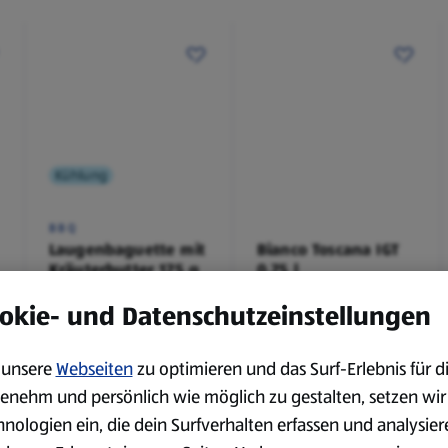
Kühlung
BBQ
Laugenbaguette mit
Bianco Toscana IGT
Kräuterbutter 175 g
0,75 l
0,18 kg
0,75 l
okie- und Datenschutzeinstellungen
(4,51 €/1 kg)
(3,72 €/1 l)
Spare 38 %
Spare 20 %
0,79 €
2,79 €
²
²
1,29 €
3,49 €
unsere
Webseiten
zu optimieren und das Surf-Erlebnis für d
enehm und persönlich wie möglich zu gestalten, setzen wir
hnologien ein, die dein Surfverhalten erfassen und analysier
serem Sortiment.