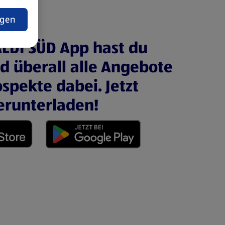
t
ngen
ALDI SÜD App hast du
nd überall alle Angebote
spekte dabei. Jetzt
erunterladen!
 neuen Tab)
(öffnet in einem neuen Tab)