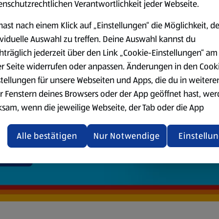
enschutzrechtlichen Verantwortlichkeit jeder Webseite.
hast nach einem Klick auf „Einstellungen“ die Möglichkeit, d
ividuelle Auswahl zu treffen. Deine Auswahl kannst du
hträglich jederzeit über den Link „Cookie-Einstellungen“ am
er Seite widerrufen oder anpassen. Änderungen in den Cook
stellungen für unsere Webseiten und Apps, die du in weitere
r Fenstern deines Browsers oder der App geöffnet hast, we
ksam, wenn die jeweilige Webseite, der Tab oder die App
ualisiert oder geschlossen und anschließend wieder geöffne
den.
Alle bestätigen
Nur Notwendige
Einstellu
ere Informationen stellen wir dir in unserer
enschutzerklärung zur Verfügung.
rsicht der Webseitenbetreiber und Datenschutzerklärungen