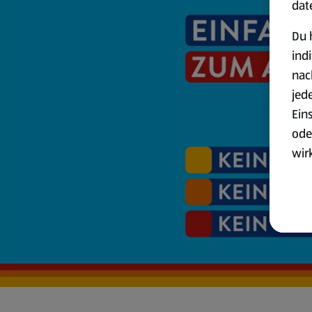
dat
Du 
ind
nac
jed
Ein
ode
wir
akt
wer
Weit
Dat
Übe