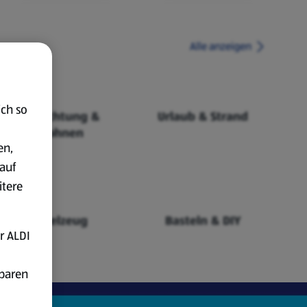
Alle anzeigen
ich so
Einrichtung &
Urlaub & Strand
Wohnen
en,
auf
itere
Spielzeug
Basteln & DIY
r ALDI
fbaren