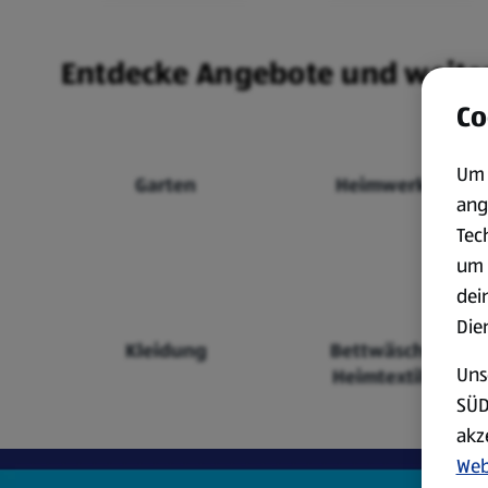
Entdecke Angebote und weite
Co
Um 
Garten
Heimwerken
ang
Tec
um 
dei
Die
Kleidung
Bettwäsche &
Uns
Heimtextilien
SÜD
akz
Web