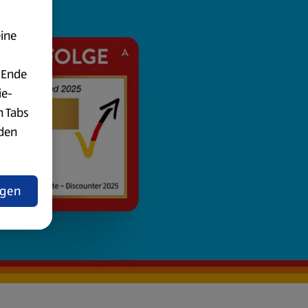
eine
 Ende
ie-
n Tabs
rden
t
ngen