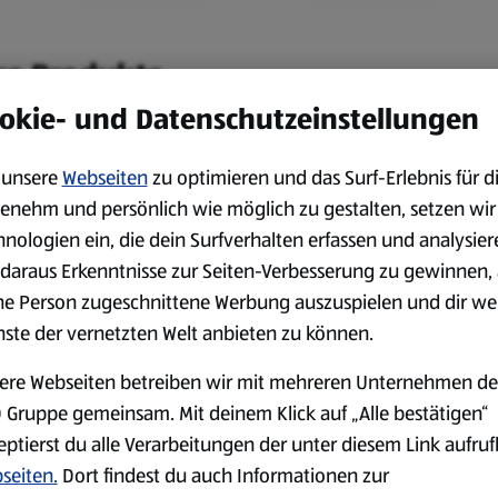
re Produkte.
okie- und Datenschutzeinstellungen
unsere
Webseiten
zu optimieren und das Surf-Erlebnis für d
Camping
Outdoor & Freizeit
enehm und persönlich wie möglich zu gestalten, setzen wir
hnologien ein, die dein Surfverhalten erfassen und analysier
daraus Erkenntnisse zur Seiten-Verbesserung zu gewinnen, 
ne Person zugeschnittene Werbung auszuspielen und dir we
nste der vernetzten Welt anbieten zu können.
Küche & Backen
Schreibwaren
ere Webseiten betreiben wir mit mehreren Unternehmen de
 Gruppe gemeinsam. Mit deinem Klick auf „Alle bestätigen“
eptierst du alle Verarbeitungen der unter diesem Link aufru
seiten.
Dort findest du auch Informationen zur