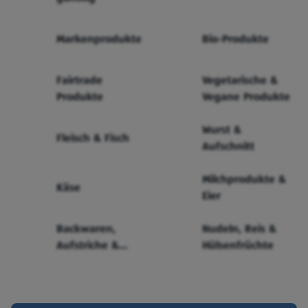
Markenprodukte
Bio-Produkte
Fairtrade
Vegetarische &
Produkte
Vegane Produkte
Wurst &
Fleisch & Fisch
Aufschnitt
Milchprodukte &
Käse
Eier
Backwaren,
Nudeln, Reis &
Aufstriche &
Hülsenfrüchte
Cerealien