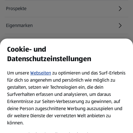
Prospekte
Eigenmarken
ALDI Services
Cookie- und
Datenschutzeinstellungen
Newsletter
Um unsere
Webseiten
zu optimieren und das Surf-Erlebnis
WhatsApp
für dich so angenehm und persönlich wie möglich zu
gestalten, setzen wir Technologien ein, die dein
Surfverhalten erfassen und analysieren, um daraus
Über ALDI SÜD
Erkenntnisse zur Seiten-Verbesserung zu gewinnen, auf
deine Person zugeschnittene Werbung auszuspielen und
Filialen
dir weitere Dienste der vernetzten Welt anbieten zu
können.
E-Ladestationen