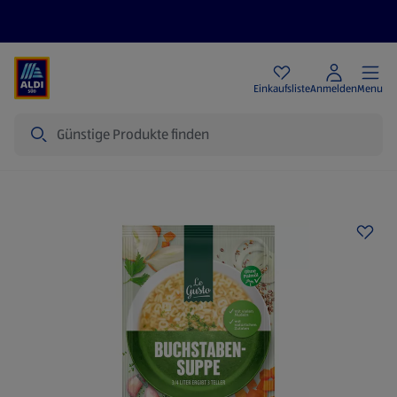
Angebote
Einkaufsliste
Anmelden
Menu
Suche