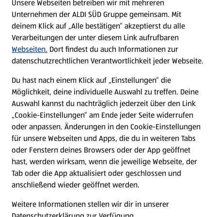
Unsere Webseiten betreiben wir mit mehreren
Unternehmen der ALDI SÜD Gruppe gemeinsam. Mit
Nachhaltigkeit
deinem Klick auf „Alle bestätigen“ akzeptierst du alle
Verarbeitungen der unter diesem Link aufrufbaren
Karriere
Webseiten.
Dort findest du auch Informationen zur
datenschutzrechtlichen Verantwortlichkeit jeder Webseite.
Presse
Du hast nach einem Klick auf „Einstellungen“ die
Möglichkeit, deine individuelle Auswahl zu treffen. Deine
Hilfe & Kontakt
Auswahl kannst du nachträglich jederzeit über den Link
(öffnet in einem neuen Tab)
„Cookie-Einstellungen“ am Ende jeder Seite widerrufen
oder anpassen. Änderungen in den Cookie-Einstellungen
Unternehmen
für unsere Webseiten und Apps, die du in weiteren Tabs
oder Fenstern deines Browsers oder der App geöffnet
hast, werden wirksam, wenn die jeweilige Webseite, der
Folge uns hier:
Tab oder die App aktualisiert oder geschlossen und
anschließend wieder geöffnet werden.
Jetzt die ALDI SÜD App downloaden
Weitere Informationen stellen wir dir in unserer
Datenschutzerklärung zur Verfügung.