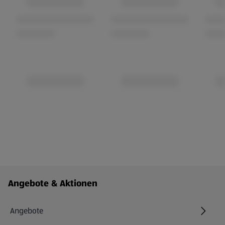
Fußzeilenmenü - weitere Links
Angebote & Aktionen
Angebote