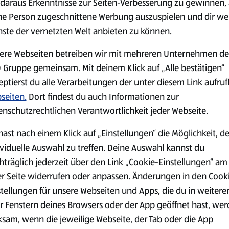
daraus Erkenntnisse zur Seiten-Verbesserung zu gewinnen, 
ne Person zugeschnittene Werbung auszuspielen und dir we
nste der vernetzten Welt anbieten zu können.
Markenprodukte
Bio-Produkte
ere Webseiten betreiben wir mit mehreren Unternehmen de
 Gruppe gemeinsam. Mit deinem Klick auf „Alle bestätigen“
eptierst du alle Verarbeitungen der unter diesem Link aufru
seiten.
Dort findest du auch Informationen zur
enschutzrechtlichen Verantwortlichkeit jeder Webseite.
Käse
Milchprodukte &
hast nach einem Klick auf „Einstellungen“ die Möglichkeit, d
Eier
ividuelle Auswahl zu treffen. Deine Auswahl kannst du
hträglich jederzeit über den Link „Cookie-Einstellungen“ am
er Seite widerrufen oder anpassen. Änderungen in den Cook
stellungen für unsere Webseiten und Apps, die du in weitere
r Fenstern deines Browsers oder der App geöffnet hast, we
ksam, wenn die jeweilige Webseite, der Tab oder die App