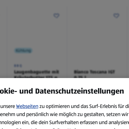
Kühlung
BBQ
Laugenbaguette mit
Bianco Toscana IGT
Kräuterbutter 175 g
0,75 l
0,18 kg
0,75 l
okie- und Datenschutzeinstellungen
(4,51 €/1 kg)
(3,72 €/1 l)
Spare 38 %
Spare 20 %
0,79 €
2,79 €
²
²
1,29 €
3,49 €
unsere
Webseiten
zu optimieren und das Surf-Erlebnis für d
enehm und persönlich wie möglich zu gestalten, setzen wir
hnologien ein, die dein Surfverhalten erfassen und analysier
serem Sortiment.