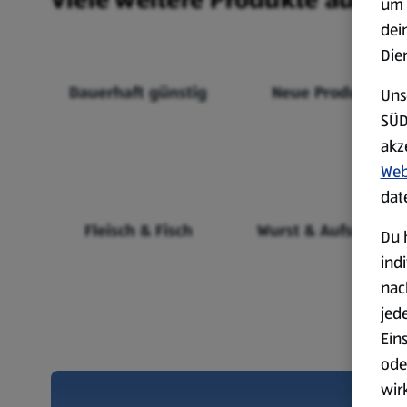
um 
dei
Die
Dauerhaft günstig
Neue Produkte
Uns
SÜD
akz
Web
dat
Fleisch & Fisch
Wurst & Aufschnitt
Du 
ind
nac
jed
Ein
ode
wir