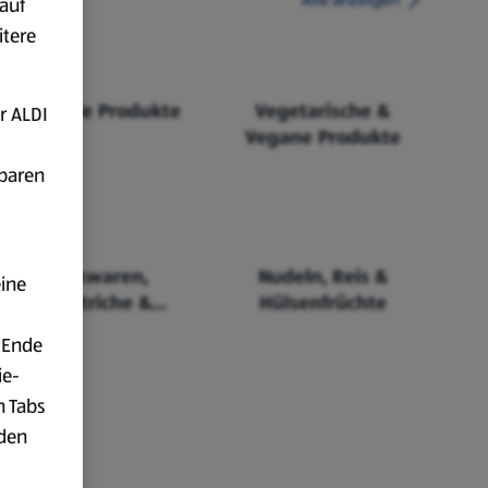
auf
itere
Fairtrade Produkte
Vegetarische &
r ALDI
Vegane Produkte
fbaren
Backwaren,
Nudeln, Reis &
eine
Aufstriche &
Hülsenfrüchte
Cerealien
 Ende
ie-
n Tabs
rden