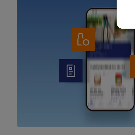
akt
wer
Weit
Dat
Übe