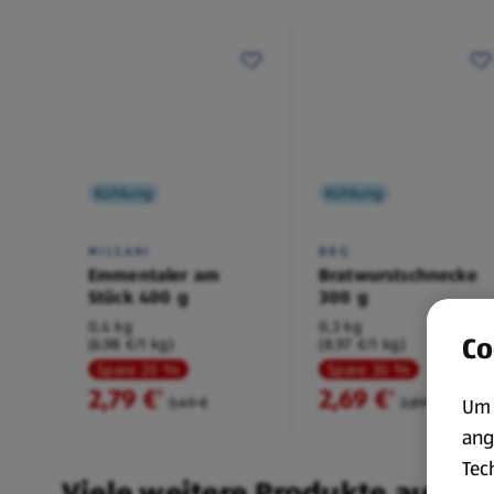
Kühlung
Kühlung
MILSANI
BBQ
Emmentaler am
Bratwurstschnecke
Stück 400 g
300 g
0,4 kg
0,3 kg
Co
(6,98 €/1 kg)
(8,97 €/1 kg)
Spare 20 %
Spare 30 %
2,79 €
2,69 €
²
²
3,49 €
3,89 €
Um 
ang
Tec
Viele weitere Produkte aus un