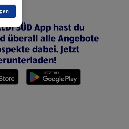
t
ngen
ALDI SÜD App hast du
nd überall alle Angebote
spekte dabei. Jetzt
erunterladen!
 neuen Tab)
(öffnet in einem neuen Tab)