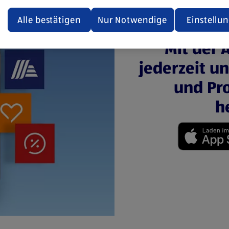
ualisiert oder geschlossen und anschließend wieder geöffne
den.
Alle bestätigen
Nur Notwendige
Einstellu
ere Informationen stellen wir dir in unserer
Mit der 
enschutzerklärung zur Verfügung.
jederzeit u
rsicht der Webseitenbetreiber und Datenschutzerklärungen
und Pro
h
(öffnet in einem