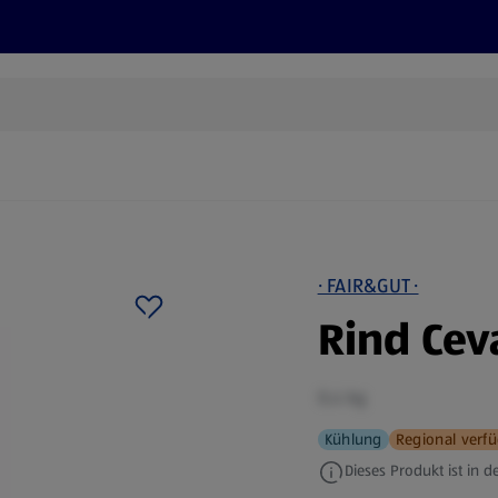
Rezepte und Tipps
Nachhaltigkeit
ALDI Services
· FAIR&GUT ·
Rind Cev
0,4 kg
Kühlung
Regional verf
Dieses Produkt ist in de