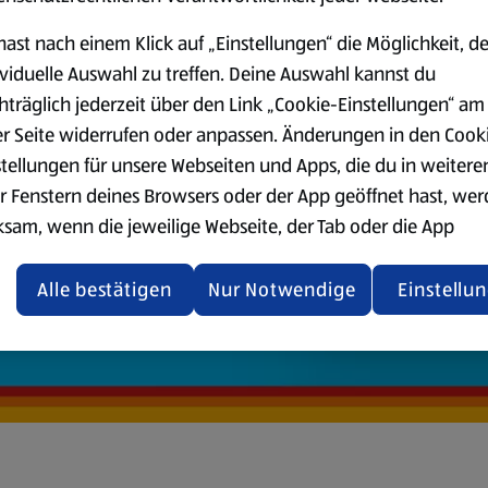
hast nach einem Klick auf „Einstellungen“ die Möglichkeit, d
ividuelle Auswahl zu treffen. Deine Auswahl kannst du
hträglich jederzeit über den Link „Cookie-Einstellungen“ am
er Seite widerrufen oder anpassen. Änderungen in den Cook
stellungen für unsere Webseiten und Apps, die du in weitere
r Fenstern deines Browsers oder der App geöffnet hast, we
ksam, wenn die jeweilige Webseite, der Tab oder die App
ualisiert oder geschlossen und anschließend wieder geöffne
den.
Alle bestätigen
Nur Notwendige
Einstellu
ere Informationen stellen wir dir in unserer
enschutzerklärung zur Verfügung.
rsicht der Webseitenbetreiber und Datenschutzerklärungen