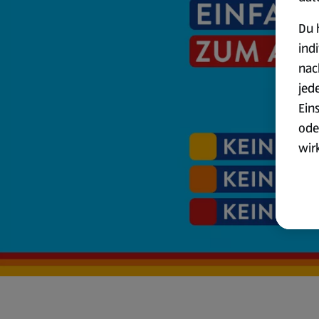
Du 
ind
nac
jed
Ein
ode
wir
akt
wer
Weit
Dat
Übe