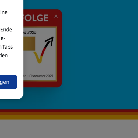
eine
 Ende
ie-
n Tabs
rden
t
ngen