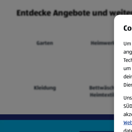
Entdecke Angebote und weite
Co
Garten
Heimwerken
Um 
ang
Tec
um 
dei
Die
Kleidung
Bettwäsche &
Heimtextilien
Uns
SÜD
akz
Web
dat