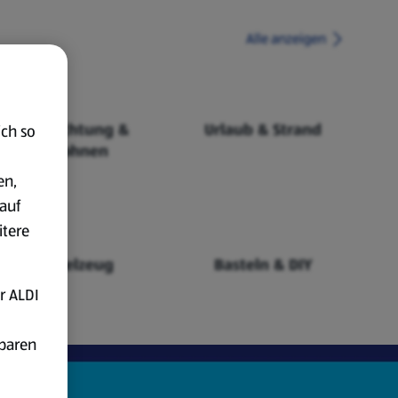
Alle anzeigen
Einrichtung &
Urlaub & Strand
ich so
Wohnen
en,
auf
itere
Spielzeug
Basteln & DIY
r ALDI
fbaren