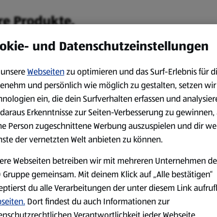
re Produkte.
okie- und Datenschutzeinstellungen
Camping
Outdoor & Freizeit
unsere
Webseiten
zu optimieren und das Surf-Erlebnis für d
enehm und persönlich wie möglich zu gestalten, setzen wir
hnologien ein, die dein Surfverhalten erfassen und analysier
daraus Erkenntnisse zur Seiten-Verbesserung zu gewinnen, 
ne Person zugeschnittene Werbung auszuspielen und dir we
nste der vernetzten Welt anbieten zu können.
Küche & Backen
Schreibwaren
ere Webseiten betreiben wir mit mehreren Unternehmen de
 Gruppe gemeinsam. Mit deinem Klick auf „Alle bestätigen“
eptierst du alle Verarbeitungen der unter diesem Link aufru
seiten.
Dort findest du auch Informationen zur
enschutzrechtlichen Verantwortlichkeit jeder Webseite.