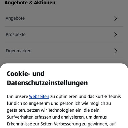
Fußzeilenmenü - weitere Links
Angebote & Aktionen
Angebote
Prospekte
Eigenmarken
ALDI Services
Cookie- und
Datenschutzeinstellungen
Newsletter
Um unsere
Webseiten
zu optimieren und das Surf-Erlebnis
WhatsApp
für dich so angenehm und persönlich wie möglich zu
gestalten, setzen wir Technologien ein, die dein
Surfverhalten erfassen und analysieren, um daraus
Über ALDI SÜD
Erkenntnisse zur Seiten-Verbesserung zu gewinnen, auf