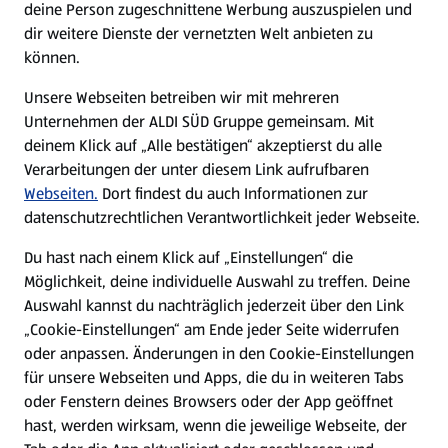
deine Person zugeschnittene Werbung auszuspielen und
Filialen
dir weitere Dienste der vernetzten Welt anbieten zu
können.
E-Ladestationen
Unsere Webseiten betreiben wir mit mehreren
Unternehmen der ALDI SÜD Gruppe gemeinsam. Mit
Nachhaltigkeit
deinem Klick auf „Alle bestätigen“ akzeptierst du alle
Verarbeitungen der unter diesem Link aufrufbaren
Karriere
Webseiten.
Dort findest du auch Informationen zur
datenschutzrechtlichen Verantwortlichkeit jeder Webseite.
Presse
Du hast nach einem Klick auf „Einstellungen“ die
Möglichkeit, deine individuelle Auswahl zu treffen. Deine
Hilfe & Kontakt
Auswahl kannst du nachträglich jederzeit über den Link
(öffnet in einem neuen Tab)
„Cookie-Einstellungen“ am Ende jeder Seite widerrufen
oder anpassen. Änderungen in den Cookie-Einstellungen
Unternehmen
für unsere Webseiten und Apps, die du in weiteren Tabs
oder Fenstern deines Browsers oder der App geöffnet
hast, werden wirksam, wenn die jeweilige Webseite, der
Folge uns hier: