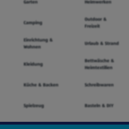
Garten
Heimwerken
Outdoor &
Camping
Freizeit
Einrichtung &
Urlaub & Strand
Wohnen
Bettwäsche &
Kleidung
Heimtextilien
Küche & Backen
Schreibwaren
Spielzeug
Basteln & DIY