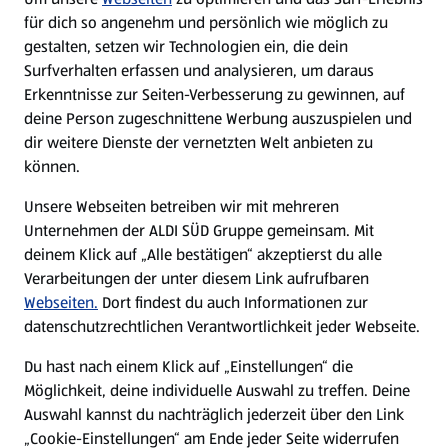
WhatsApp
für dich so angenehm und persönlich wie möglich zu
gestalten, setzen wir Technologien ein, die dein
Surfverhalten erfassen und analysieren, um daraus
Über ALDI SÜD
Erkenntnisse zur Seiten-Verbesserung zu gewinnen, auf
deine Person zugeschnittene Werbung auszuspielen und
Filialen
dir weitere Dienste der vernetzten Welt anbieten zu
können.
E-Ladestationen
Unsere Webseiten betreiben wir mit mehreren
Unternehmen der ALDI SÜD Gruppe gemeinsam. Mit
Nachhaltigkeit
deinem Klick auf „Alle bestätigen“ akzeptierst du alle
Verarbeitungen der unter diesem Link aufrufbaren
Karriere
Webseiten.
Dort findest du auch Informationen zur
datenschutzrechtlichen Verantwortlichkeit jeder Webseite.
Presse
Du hast nach einem Klick auf „Einstellungen“ die
Möglichkeit, deine individuelle Auswahl zu treffen. Deine
Hilfe & Kontakt
Auswahl kannst du nachträglich jederzeit über den Link
(öffnet in einem neuen Tab)
„Cookie-Einstellungen“ am Ende jeder Seite widerrufen