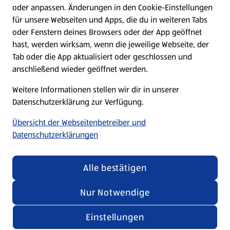
oder anpassen. Änderungen in den Cookie-Einstellungen
Unternehmen
für unsere Webseiten und Apps, die du in weiteren Tabs
oder Fenstern deines Browsers oder der App geöffnet
hast, werden wirksam, wenn die jeweilige Webseite, der
Folge uns hier:
Tab oder die App aktualisiert oder geschlossen und
anschließend wieder geöffnet werden.
Jetzt die ALDI SÜD App downloaden
Weitere Informationen stellen wir dir in unserer
Datenschutzerklärung zur Verfügung.
Übersicht der Webseitenbetreiber und
Datenschutzerklärungen
Datenschutz- und Richtlinienmenü
(öffnet in einem neuen Tab)
Cookie-Einstellungen
Garantieportal
Alle bestätigen
Impressum
Datenschutzerklärung
Nur Notwendige
Nutzungsbedingungen
Security Policy
Einstellungen
Compliance | Hinweisstellen