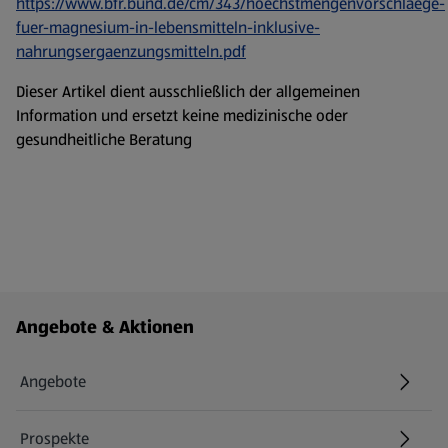
https://www.bfr.bund.de/cm/343/hoechstmengenvorschlaege-
fuer-magnesium-in-lebensmitteln-inklusive-
nahrungsergaenzungsmitteln.pdf
Dieser Artikel dient ausschließlich der allgemeinen
Information und ersetzt keine medizinische oder
gesundheitliche Beratung
Fußzeilenmenü - weitere Links
Angebote & Aktionen
Angebote
Prospekte