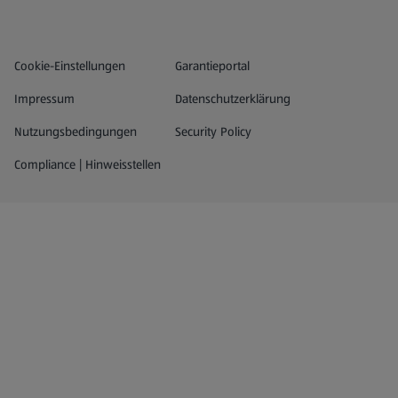
Datenschutz- und Richtlinienmenü
(öffnet in einem neuen Tab)
Cookie-Einstellungen
Garantieportal
Impressum
Datenschutzerklärung
Nutzungsbedingungen
Security Policy
Compliance | Hinweisstellen