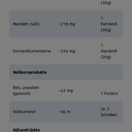
(30g)
1
Mandeln (süß)
~218 mg
Handvoll
(30g)
1
Sonnenblumenkerne
~336 mg
Handvoll
(30g)
Vollkornprodukte
Reis, unpoliert
~43 mg
(gekocht)
1 Portion
ca. 2
Vollkornbrot
~56 m
Scheiben
Hülsenfrüchte