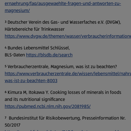
ernaehrung/faq/ausgewaehlte-fragen-und-antworten-zu-
magnesium/
³ Deutscher Verein des Gas- und Wasserfaches e.V. (DVGW),
Härtebereiche für Trinkwasser
https://www.dvgw.de/themen/wasser/verbraucherinformation
⁴ Bundes Lebensmittel Schlüssel,
BLS-Daten
https://blsdb.de/search
⁵ Verbraucherzentrale, Magnesium, was ist zu beachten?
https://www.verbraucherzentrale.de/wissen/lebensmittel/na
was-ist-zu-beachten-8003
⁶ Kimura M, Itokawa Y. Cooking losses of minerals in foods
and its nutritional significance
https://pubmed.ncbi.nlm.nih.gov/2081985/
⁷ Bundesinstitut für Risikobewertung, Presseinformation Nr.
50/2017