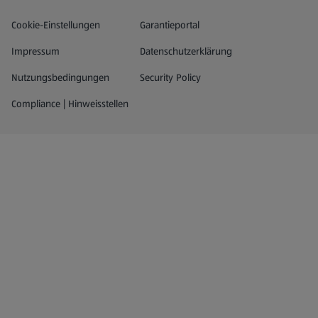
Datenschutz- und Richtlinienmenü
(öffnet in einem neuen Tab)
Cookie-Einstellungen
Garantieportal
Impressum
Datenschutzerklärung
Nutzungsbedingungen
Security Policy
Compliance | Hinweisstellen