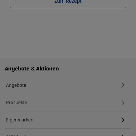
Zum Rezept
Fußzeilenmenü - weitere Links
Angebote & Aktionen
Angebote
Prospekte
Eigenmarken