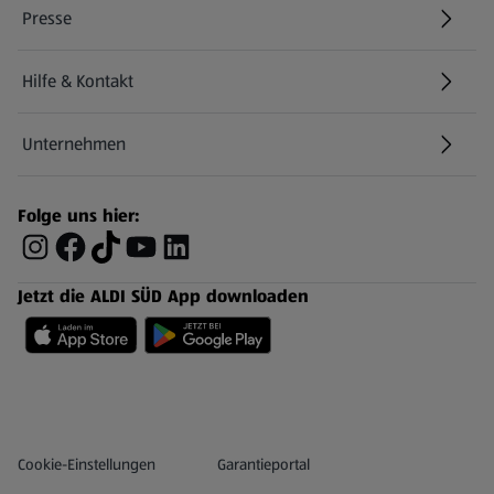
Presse
Hilfe & Kontakt
(öffnet in einem neuen Tab)
Unternehmen
Folge uns hier:
Jetzt die ALDI SÜD App downloaden
Datenschutz- und Richtlinienmenü
(öffnet in einem neuen Tab)
Cookie-Einstellungen
Garantieportal