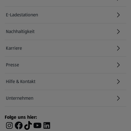
E-Ladestationen
Nachhaltigkeit
Karriere
Presse
Hilfe & Kontakt
(öffnet in einem neuen Tab)
Unternehmen
Folge uns hier: