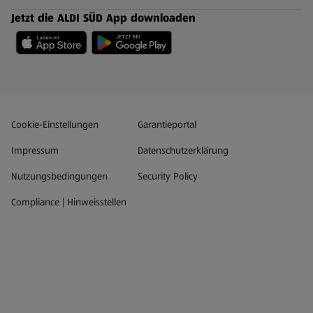
Jetzt die ALDI SÜD App downloaden
Datenschutz- und Richtlinienmenü
(öffnet in einem neuen Tab)
Cookie-Einstellungen
Garantieportal
Impressum
Datenschutzerklärung
Nutzungsbedingungen
Security Policy
Compliance | Hinweisstellen