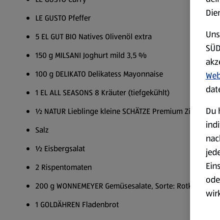
Die
LE GUSTO Pfeffer
Uns
5 EL GUT BIO Natives Olivenöl extra
SÜD
150 g MILSANI Joghurt mild 3,5 %
akz
100 g DELIKATO Delikatess Mayonnaise
Web
dat
1 EL ALL SEASONS 8 Kräuter (tiefgekühlt)
Du 
½ NATUR Lieblinge kleine SCHÄTZE Premium Zitrone
ind
Salz
nac
½ Eisbergsalat
jed
Ein
2 Rispentomaten
ode
200 g WONNEMEYER Gemüsesalate, Sorte: Rotkrautsala
wir
1 GOLDÄHREN Fladenbrot
akt