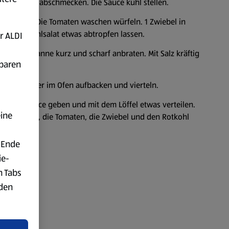
 und Pfeffer abschmecken. Die Sauce kühl stellen.
d hacken. Die Tomaten waschen würfeln. 1 Zwiebel in
Den Rotkohlsalat etwas abtropfen lassen.
r ALDI
in einer Pfanne kurz und scharf anbraten. Mit Salz kräftig
fbaren
aktgrill oder im Ofen aufbacken und vierteln.
n 1-2 EL Sauce geben und mit dem Löffel etwas verteilen.
eine
isbergsalat, die Tomaten, die Zwiebel und den Rotkohl
ießen.
 Ende
ie-
n Tabs
rden
t