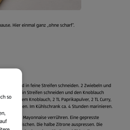
hause. Hier einmal ganz „ohne scharf“.
n tupfen und in feine Streifen schneiden. 2 Zwiebeln und
ie Zwiebel in Streifen schneiden und den Knoblauch
ich so
Zwiebeln, dem Knoblauch, 2 TL Paprikapulver, 2 TL Curry,
öl vermischen. Im Kühlschrank ca. 4 Stunden marinieren.
en,
hurt und die Mayonnaise verrühren. Eine gepresste
auf
er untermischen. Die halbe Zitrone auspressen. Die
itere