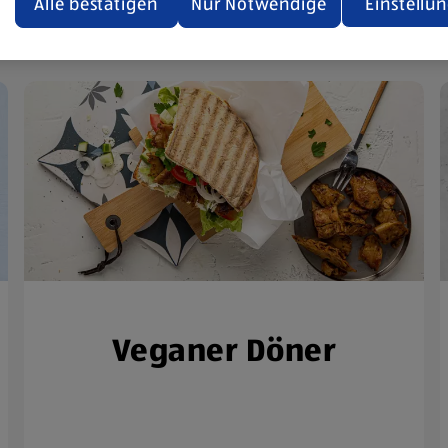
den.
Alle bestätigen
Nur Notwendige
Einstellu
ere Informationen stellen wir dir in unserer
enschutzerklärung zur Verfügung.
rsicht der Webseitenbetreiber und Datenschutzerklärungen
Veganer Döner