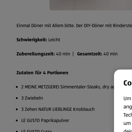
Einmal Döner mit Allem bitte. Der DIY-Döner mit Rinderste
Schwierigkeit:
Leicht
Zubereitungszeit:
40 min |
Gesamtzeit:
40 min
Zutaten für 4 Portionen
Co
2 MEINE METZGEREI Simmentaler-Steaks, dry aged
Um 
3 Zwiebeln
ang
3 Zehen NATUR LIEBLINGE Knoblauch
Tec
LE GUSTO Paprikapulver
um 
dei
LE GUSTO Curry