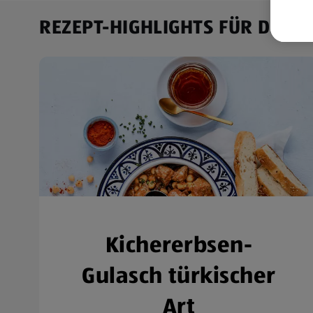
wer
REZEPT-HIGHLIGHTS FÜR DICH
Weit
Dat
Übe
Kichererbsen-
Gulasch türkischer
Art