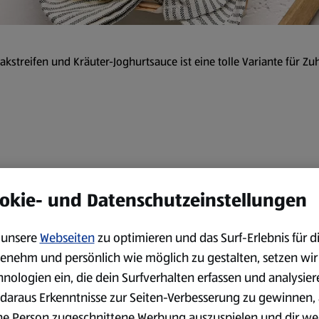
akstreifen und Kräuter-Joghurtsauce ist eine tolle Variante für Zu
Zubereitung
okie- und Datenschutzeinstellungen
Das Fleisch abspülen, trocke
2 Knoblauchzehen schälen. D
unsere
Webseiten
zu optimieren und das Surf-Erlebnis für d
hacken. Das Fleisch mit den 
enehm und persönlich wie möglich zu gestalten, setzen wir
½ TL Pfeffer und dem Oliven
hnologien ein, die dein Surfverhalten erfassen und analysier
In der Zwischenzeit den Jog
daraus Erkenntnisse zur Seiten-Verbesserung zu gewinnen, 
Knoblauchzehe und die Kräut
ne Person zugeschnittene Werbung auszuspielen und dir we