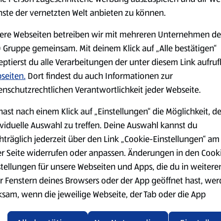
Sauce mit Zitronensaft, Salz
nste der vernetzten Welt anbieten zu können.
Den Eisbergsalat waschen un
dünne Halbringe schneiden. 
ere Webseiten betreiben wir mit mehreren Unternehmen de
 Gruppe gemeinsam. Mit deinem Klick auf „Alle bestätigen“
Das Fleisch mit der Marinade 
eptierst du alle Verarbeitungen der unter diesem Link aufru
würzen.
seiten.
Dort findest du auch Informationen zur
Das Fladenbrot in einem Kont
enschutzrechtlichen Verantwortlichkeit jeder Webseite.
In jede der vier Dönertasche
hast nach einem Klick auf „Einstellungen“ die Möglichkeit, d
Das Fleisch, den gehackten E
ividuelle Auswahl zu treffen. Deine Auswahl kannst du
einschichten und sofort gen
hträglich jederzeit über den Link „Cookie-Einstellungen“ am
er Seite widerrufen oder anpassen. Änderungen in den Cook
stellungen für unsere Webseiten und Apps, die du in weitere
r Fenstern deines Browsers oder der App geöffnet hast, we
t
ksam, wenn die jeweilige Webseite, der Tab oder die App
ualisiert oder geschlossen und anschließend wieder geöffne