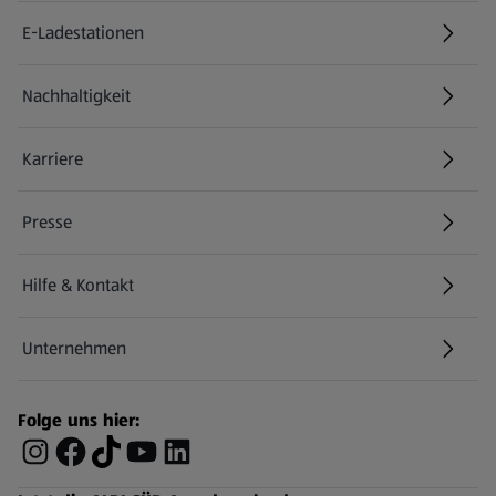
E-Ladestationen
Nachhaltigkeit
Karriere
Presse
Hilfe & Kontakt
(öffnet in einem neuen Tab)
Unternehmen
Folge uns hier: