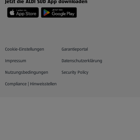
Jetzt die ALDI SÜD App downloaden
Datenschutz- und Richtlinienmenü
(öffnet in einem neuen Tab)
Cookie-Einstellungen
Garantieportal
Impressum
Datenschutzerklärung
Nutzungsbedingungen
Security Policy
Compliance | Hinweisstellen