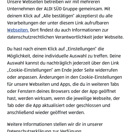
Unsere Webseiten betreiben wir mit mehreren
Unternehmen der ALDI SÜD Gruppe gemeinsam. Mit
Nachhaltigkeit
deinem Klick auf „Alle bestätigen“ akzeptierst du alle
Verarbeitungen der unter diesem Link aufrufbaren
Karriere
Webseiten.
Dort findest du auch Informationen zur
datenschutzrechtlichen Verantwortlichkeit jeder Webseite.
Presse
Du hast nach einem Klick auf „Einstellungen“ die
Möglichkeit, deine individuelle Auswahl zu treffen. Deine
Hilfe & Kontakt
Auswahl kannst du nachträglich jederzeit über den Link
(öffnet in einem neuen Tab)
„Cookie-Einstellungen“ am Ende jeder Seite widerrufen
oder anpassen. Änderungen in den Cookie-Einstellungen
Unternehmen
für unsere Webseiten und Apps, die du in weiteren Tabs
oder Fenstern deines Browsers oder der App geöffnet
hast, werden wirksam, wenn die jeweilige Webseite, der
Folge uns hier:
Tab oder die App aktualisiert oder geschlossen und
anschließend wieder geöffnet werden.
Jetzt die ALDI SÜD App downloaden
Weitere Informationen stellen wir dir in unserer
Datenschutzerklärung zur Verfügung.