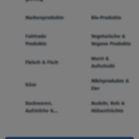
Markenprodukte
Bio-Produkte
Fairtrade
Vegetarische &
Produkte
Vegane Produkte
Wurst &
Fleisch & Fisch
Aufschnitt
Milchprodukte &
Käse
Eier
Backwaren,
Nudeln, Reis &
Aufstriche &
Hülsenfrüchte
Cerealien