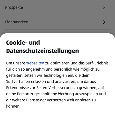
Prospekte
Eigenmarken
ALDI Services
Cookie- und
Datenschutzeinstellungen
Newsletter
Um unsere
Webseiten
zu optimieren und das Surf-Erlebnis
WhatsApp
für dich so angenehm und persönlich wie möglich zu
gestalten, setzen wir Technologien ein, die dein
Surfverhalten erfassen und analysieren, um daraus
Über ALDI SÜD
Erkenntnisse zur Seiten-Verbesserung zu gewinnen, auf
deine Person zugeschnittene Werbung auszuspielen und
Filialen
dir weitere Dienste der vernetzten Welt anbieten zu
können.
E-Ladestationen