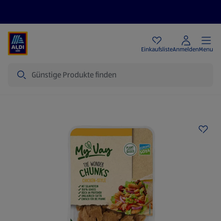
Angebote
Einkaufsliste
Anmelden
Menu
Suche