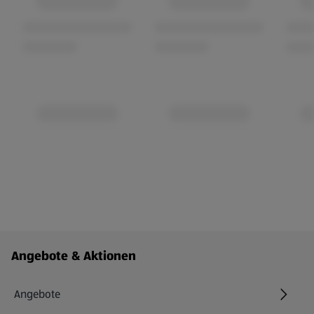
Fußzeilenmenü - weitere Links
Angebote & Aktionen
Angebote