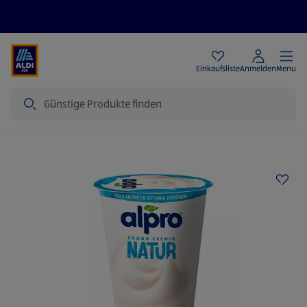
Angebote
Einkaufsliste
Anmelden
Menu
Suche