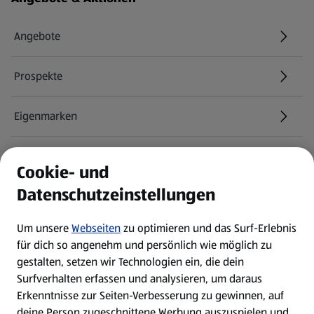
Angebote
Prospekte
Eigenmarken
ALDI Services
Cookie- und
Datenschutzeinstellungen
Newsletter
Um unsere
Webseiten
zu optimieren und das Surf-Erlebnis
WhatsApp
für dich so angenehm und persönlich wie möglich zu
gestalten, setzen wir Technologien ein, die dein
Surfverhalten erfassen und analysieren, um daraus
Über ALDI SÜD
Erkenntnisse zur Seiten-Verbesserung zu gewinnen, auf
deine Person zugeschnittene Werbung auszuspielen und