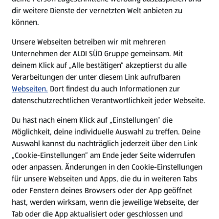
Filialen
dir weitere Dienste der vernetzten Welt anbieten zu
können.
E-Ladestationen
Unsere Webseiten betreiben wir mit mehreren
Unternehmen der ALDI SÜD Gruppe gemeinsam. Mit
Nachhaltigkeit
deinem Klick auf „Alle bestätigen“ akzeptierst du alle
Verarbeitungen der unter diesem Link aufrufbaren
Karriere
Webseiten.
Dort findest du auch Informationen zur
datenschutzrechtlichen Verantwortlichkeit jeder Webseite.
Presse
Du hast nach einem Klick auf „Einstellungen“ die
Möglichkeit, deine individuelle Auswahl zu treffen. Deine
Hilfe & Kontakt
Auswahl kannst du nachträglich jederzeit über den Link
(öffnet in einem neuen Tab)
„Cookie-Einstellungen“ am Ende jeder Seite widerrufen
oder anpassen. Änderungen in den Cookie-Einstellungen
Unternehmen
für unsere Webseiten und Apps, die du in weiteren Tabs
oder Fenstern deines Browsers oder der App geöffnet
hast, werden wirksam, wenn die jeweilige Webseite, der
Folge uns hier:
Tab oder die App aktualisiert oder geschlossen und