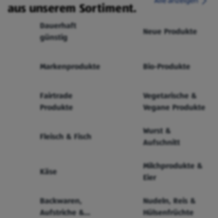
Alle anzeigen
aus unserem Sortiment.
Dauerhaft
Neue Produkte
günstig
Markenprodukte
Bio-Produkte
Fairtrade
Vegetarische &
Produkte
Vegane Produkte
Wurst &
Fleisch & Fisch
Aufschnitt
Milchprodukte &
Käse
Eier
Backwaren,
Nudeln, Reis &
Aufstriche &
Hülsenfrüchte