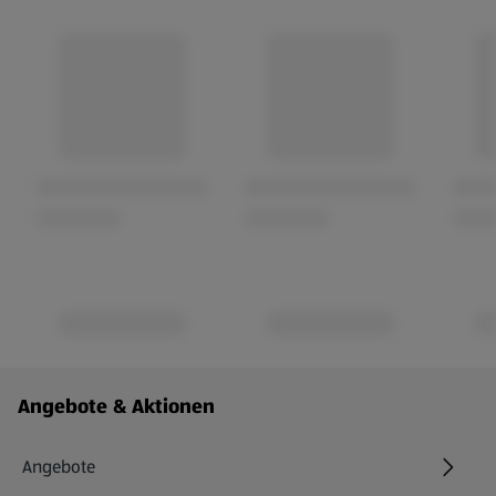
Fußzeilenmenü - weitere Links
Angebote & Aktionen
Angebote