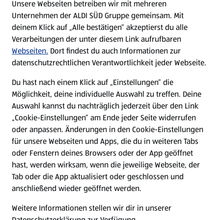
Unsere Webseiten betreiben wir mit mehreren
Unternehmen der ALDI SÜD Gruppe gemeinsam. Mit
Nachhaltigkeit
deinem Klick auf „Alle bestätigen“ akzeptierst du alle
Verarbeitungen der unter diesem Link aufrufbaren
Karriere
Webseiten.
Dort findest du auch Informationen zur
datenschutzrechtlichen Verantwortlichkeit jeder Webseite.
Presse
Du hast nach einem Klick auf „Einstellungen“ die
Möglichkeit, deine individuelle Auswahl zu treffen. Deine
Hilfe & Kontakt
Auswahl kannst du nachträglich jederzeit über den Link
(öffnet in einem neuen Tab)
„Cookie-Einstellungen“ am Ende jeder Seite widerrufen
oder anpassen. Änderungen in den Cookie-Einstellungen
Unternehmen
für unsere Webseiten und Apps, die du in weiteren Tabs
oder Fenstern deines Browsers oder der App geöffnet
hast, werden wirksam, wenn die jeweilige Webseite, der
Folge uns hier:
Tab oder die App aktualisiert oder geschlossen und
anschließend wieder geöffnet werden.
Jetzt die ALDI SÜD App downloaden
Weitere Informationen stellen wir dir in unserer
Datenschutzerklärung zur Verfügung.