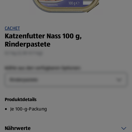
CACHET
Katzenfutter Nass 100 g,
Rinderpastete
0,1 kg (2,50 €/1 kg)
Wähle aus den verfügbaren Optionen:
Geschmack
Gesch
Produktdetails
Je 100-g-Packung
Nährwerte