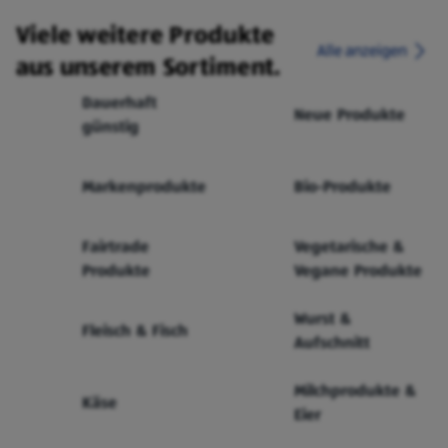
Viele weitere Produkte
Alle anzeigen
aus unserem Sortiment.
Dauerhaft
Neue Produkte
günstig
Markenprodukte
Bio-Produkte
Fairtrade
Vegetarische &
Produkte
Vegane Produkte
Wurst &
Fleisch & Fisch
Aufschnitt
Milchprodukte &
Käse
Eier