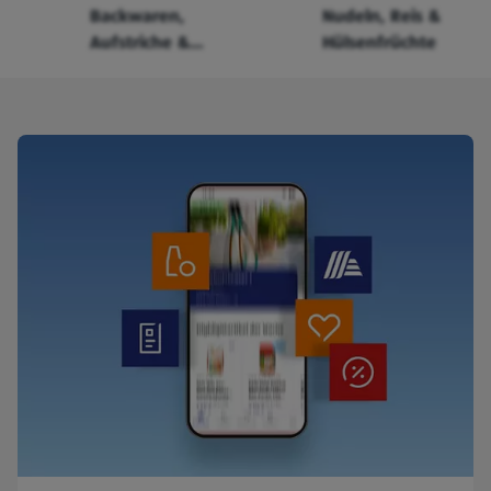
Backwaren,
Nudeln, Reis &
Aufstriche &
Hülsenfrüchte
Cerealien