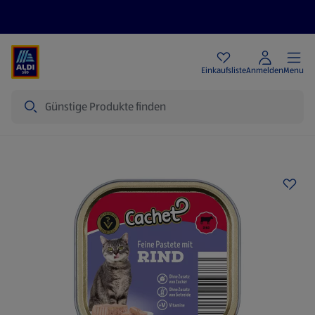
Angebote
Einkaufsliste
Anmelden
Menu
Suche