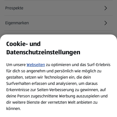
Prospekte
Eigenmarken
ALDI Services
Cookie- und
Datenschutzeinstellungen
Newsletter
Um unsere
Webseiten
zu optimieren und das Surf-Erlebnis
WhatsApp
für dich so angenehm und persönlich wie möglich zu
gestalten, setzen wir Technologien ein, die dein
Surfverhalten erfassen und analysieren, um daraus
Über ALDI SÜD
Erkenntnisse zur Seiten-Verbesserung zu gewinnen, auf
deine Person zugeschnittene Werbung auszuspielen und
Filialen
dir weitere Dienste der vernetzten Welt anbieten zu
können.
E-Ladestationen