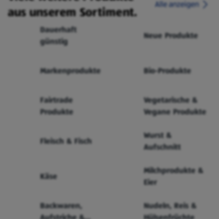
Alle anzeigen
aus unserem Sortiment.
Dauerhaft
Neue Produkte
günstig
Markenprodukte
Bio-Produkte
Fairtrade
Vegetarische &
Produkte
Vegane Produkte
Wurst &
Fleisch & Fisch
Aufschnitt
Milchprodukte &
Käse
Eier
Backwaren,
Nudeln, Reis &
Aufstriche &
Hülsenfrüchte