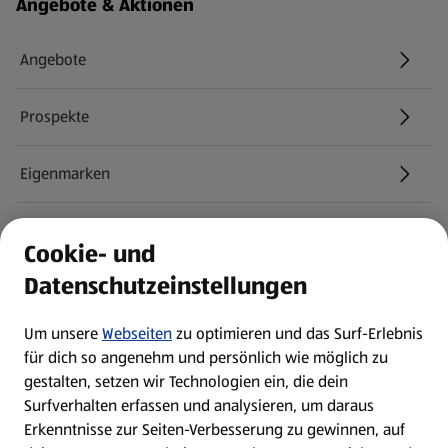
Fußzeilenmenü - weitere Links
Angebote & Aktionen
Angebote
Prospekte
Eigenmarken
ALDI Services
Cookie- und
Datenschutzeinstellungen
Newsletter
Um unsere
Webseiten
zu optimieren und das Surf-Erlebnis
WhatsApp
für dich so angenehm und persönlich wie möglich zu
gestalten, setzen wir Technologien ein, die dein
Surfverhalten erfassen und analysieren, um daraus
Über ALDI SÜD
Erkenntnisse zur Seiten-Verbesserung zu gewinnen, auf