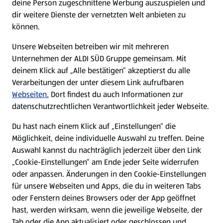
deine Person zugeschnittene Werbung auszuspielen und
Filialen
dir weitere Dienste der vernetzten Welt anbieten zu
können.
E-Ladestationen
Unsere Webseiten betreiben wir mit mehreren
Unternehmen der ALDI SÜD Gruppe gemeinsam. Mit
Nachhaltigkeit
deinem Klick auf „Alle bestätigen“ akzeptierst du alle
Verarbeitungen der unter diesem Link aufrufbaren
Karriere
Webseiten.
Dort findest du auch Informationen zur
datenschutzrechtlichen Verantwortlichkeit jeder Webseite.
Presse
Du hast nach einem Klick auf „Einstellungen“ die
Möglichkeit, deine individuelle Auswahl zu treffen. Deine
Hilfe & Kontakt
Auswahl kannst du nachträglich jederzeit über den Link
(öffnet in einem neuen Tab)
„Cookie-Einstellungen“ am Ende jeder Seite widerrufen
oder anpassen. Änderungen in den Cookie-Einstellungen
Unternehmen
für unsere Webseiten und Apps, die du in weiteren Tabs
oder Fenstern deines Browsers oder der App geöffnet
hast, werden wirksam, wenn die jeweilige Webseite, der
Folge uns hier:
Tab oder die App aktualisiert oder geschlossen und