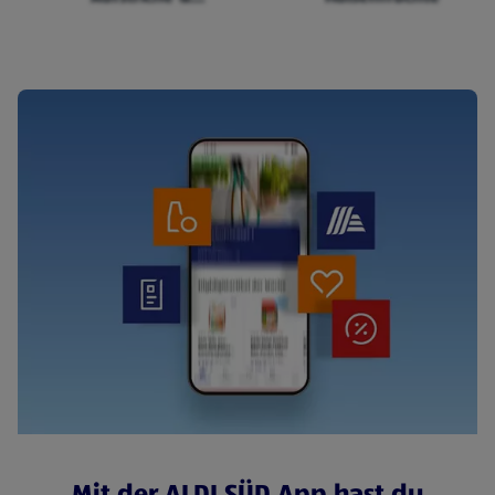
Cerealien
Mit der ALDI SÜD App hast du