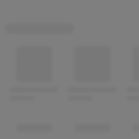
Fütterungsempfehlung: Immer frisches Wasser
bereitstellen und die Futtermenge entsprechend der
Aktivität, des Alters und der Größe des Hundes
anpassen.