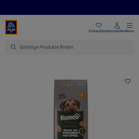
Angebote
Einkaufsliste
Anmelden
Menu
Suche