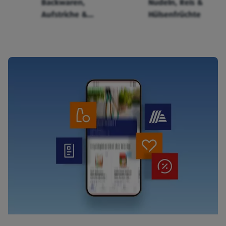
Backwaren,
Nudeln, Reis &
Aufstriche &
Hülsenfrüchte
Cerealien