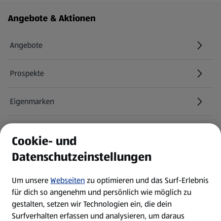
Fußzeilenmenü - weitere Links
Angebote & Aktionen
Angebote
Prospekte
Eigenmarken
ALDI Services
Cookie- und
Datenschutzeinstellungen
Newsletter
Um unsere
Webseiten
zu optimieren und das Surf-Erlebnis
WhatsApp
für dich so angenehm und persönlich wie möglich zu
gestalten, setzen wir Technologien ein, die dein
Surfverhalten erfassen und analysieren, um daraus
Über ALDI SÜD