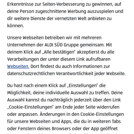
Erkenntnisse zur Seiten-Verbesserung zu gewinnen, auf
deine Person zugeschnittene Werbung auszuspielen und
Filialen
dir weitere Dienste der vernetzten Welt anbieten zu
können.
E-Ladestationen
Unsere Webseiten betreiben wir mit mehreren
Unternehmen der ALDI SÜD Gruppe gemeinsam. Mit
Nachhaltigkeit
deinem Klick auf „Alle bestätigen“ akzeptierst du alle
Verarbeitungen der unter diesem Link aufrufbaren
Karriere
Webseiten.
Dort findest du auch Informationen zur
datenschutzrechtlichen Verantwortlichkeit jeder Webseite.
Presse
Du hast nach einem Klick auf „Einstellungen“ die
Möglichkeit, deine individuelle Auswahl zu treffen. Deine
Hilfe & Kontakt
Auswahl kannst du nachträglich jederzeit über den Link
(öffnet in einem neuen Tab)
„Cookie-Einstellungen“ am Ende jeder Seite widerrufen
oder anpassen. Änderungen in den Cookie-Einstellungen
Unternehmen
für unsere Webseiten und Apps, die du in weiteren Tabs
oder Fenstern deines Browsers oder der App geöffnet