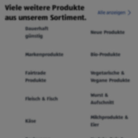
Viele weitere Produkte
Alle anzeigen
aus unserem Sortiment.
Dauerhaft
Neue Produkte
günstig
Markenprodukte
Bio-Produkte
Fairtrade
Vegetarische &
Produkte
Vegane Produkte
Wurst &
Fleisch & Fisch
Aufschnitt
Milchprodukte &
Käse
Eier