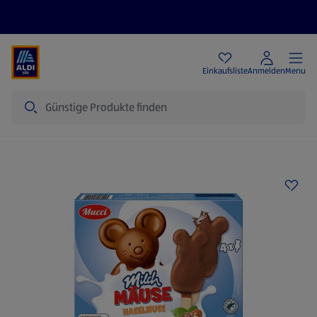
Angebote
Einkaufsliste
Anmelden
Menu
Suche