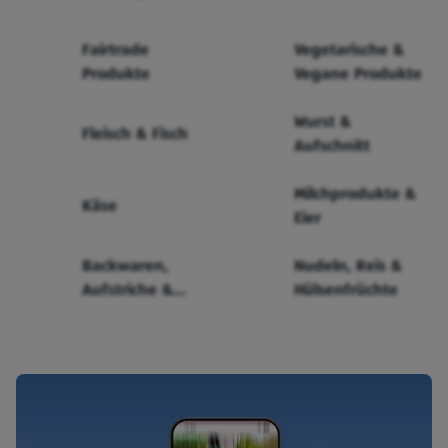
Fairtrade
Vegetarische &
Produkte
Vegane Produkte
Wurst &
Fleisch & Fisch
Aufschnitt
Milchprodukte &
Käse
Eier
Backwaren,
Nudeln, Reis &
Aufstriche &
Hülsenfrüchte
Cerealien