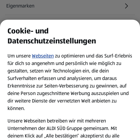
Eigenmarken
ALDI Services
Cookie- und
Datenschutzeinstellungen
Newsletter
Um unsere
Webseiten
zu optimieren und das Surf-Erlebnis
WhatsApp
für dich so angenehm und persönlich wie möglich zu
gestalten, setzen wir Technologien ein, die dein
Surfverhalten erfassen und analysieren, um daraus
Über ALDI SÜD
Erkenntnisse zur Seiten-Verbesserung zu gewinnen, auf
deine Person zugeschnittene Werbung auszuspielen und
Filialen
dir weitere Dienste der vernetzten Welt anbieten zu
können.
E-Ladestationen
Unsere Webseiten betreiben wir mit mehreren
Unternehmen der ALDI SÜD Gruppe gemeinsam. Mit
Nachhaltigkeit
deinem Klick auf „Alle bestätigen“ akzeptierst du alle