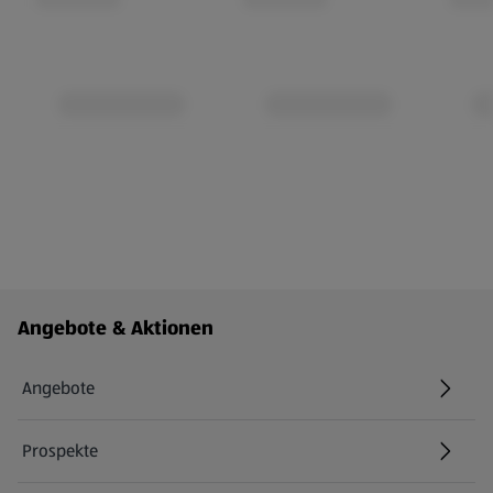
Fußzeilenmenü - weitere Links
Angebote & Aktionen
Angebote
Prospekte