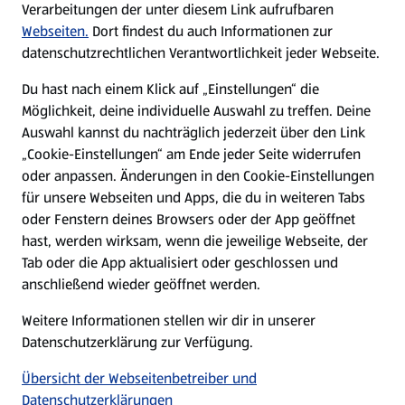
Verarbeitungen der unter diesem Link aufrufbaren
Karriere
Webseiten.
Dort findest du auch Informationen zur
datenschutzrechtlichen Verantwortlichkeit jeder Webseite.
Presse
Du hast nach einem Klick auf „Einstellungen“ die
Möglichkeit, deine individuelle Auswahl zu treffen. Deine
Hilfe & Kontakt
Auswahl kannst du nachträglich jederzeit über den Link
(öffnet in einem neuen Tab)
„Cookie-Einstellungen“ am Ende jeder Seite widerrufen
oder anpassen. Änderungen in den Cookie-Einstellungen
Unternehmen
für unsere Webseiten und Apps, die du in weiteren Tabs
oder Fenstern deines Browsers oder der App geöffnet
hast, werden wirksam, wenn die jeweilige Webseite, der
Folge uns hier:
Tab oder die App aktualisiert oder geschlossen und
anschließend wieder geöffnet werden.
Jetzt die ALDI SÜD App downloaden
Weitere Informationen stellen wir dir in unserer
Datenschutzerklärung zur Verfügung.
Übersicht der Webseitenbetreiber und
Datenschutzerklärungen