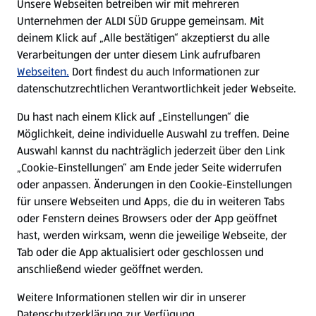
Unsere Webseiten betreiben wir mit mehreren
Unternehmen der ALDI SÜD Gruppe gemeinsam. Mit
Nachhaltigkeit
deinem Klick auf „Alle bestätigen“ akzeptierst du alle
Verarbeitungen der unter diesem Link aufrufbaren
Karriere
Webseiten.
Dort findest du auch Informationen zur
datenschutzrechtlichen Verantwortlichkeit jeder Webseite.
Presse
Du hast nach einem Klick auf „Einstellungen“ die
Möglichkeit, deine individuelle Auswahl zu treffen. Deine
Hilfe & Kontakt
Auswahl kannst du nachträglich jederzeit über den Link
(öffnet in einem neuen Tab)
„Cookie-Einstellungen“ am Ende jeder Seite widerrufen
oder anpassen. Änderungen in den Cookie-Einstellungen
Unternehmen
für unsere Webseiten und Apps, die du in weiteren Tabs
oder Fenstern deines Browsers oder der App geöffnet
hast, werden wirksam, wenn die jeweilige Webseite, der
Folge uns hier:
Tab oder die App aktualisiert oder geschlossen und
anschließend wieder geöffnet werden.
Jetzt die ALDI SÜD App downloaden
Weitere Informationen stellen wir dir in unserer
Datenschutzerklärung zur Verfügung.