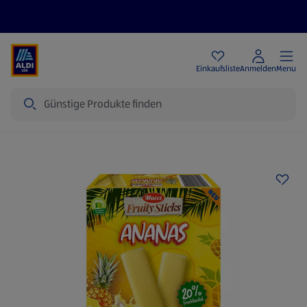
Angebote
Einkaufsliste
Anmelden
Menu
Suche