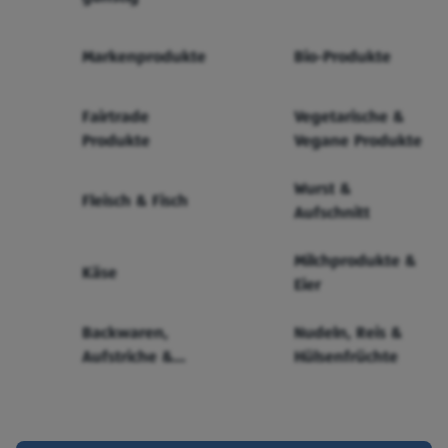
Markenprodukte
Bio-Produkte
Fairtrade
Vegetarische &
Produkte
Vegane Produkte
Wurst &
Fleisch & Fisch
Aufschnitt
Milchprodukte &
Käse
Eier
Backwaren,
Nudeln, Reis &
Aufstriche &
Hülsenfrüchte
Cerealien