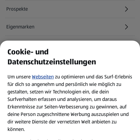
Prospekte
Eigenmarken
ALDI Services
Cookie- und
Datenschutzeinstellungen
Newsletter
Um unsere
Webseiten
zu optimieren und das Surf-Erlebnis
WhatsApp
für dich so angenehm und persönlich wie möglich zu
gestalten, setzen wir Technologien ein, die dein
Surfverhalten erfassen und analysieren, um daraus
Über ALDI SÜD
Erkenntnisse zur Seiten-Verbesserung zu gewinnen, auf
deine Person zugeschnittene Werbung auszuspielen und
Filialen
dir weitere Dienste der vernetzten Welt anbieten zu
können.
E-Ladestationen