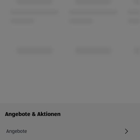
Fußzeilenmenü - weitere Links
Angebote & Aktionen
Angebote