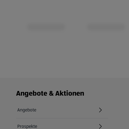
Fußzeilenmenü - weitere Links
Angebote & Aktionen
Angebote
Prospekte