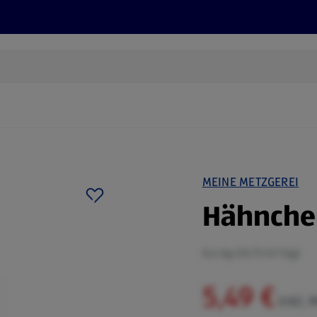
Rezepte und Tipps
Nachhaltigkeit
ALDI Services
MEINE METZGEREI
Hähnchen
0,4 kg (13,73 €/1 kg)
5,49 €
inkl. 