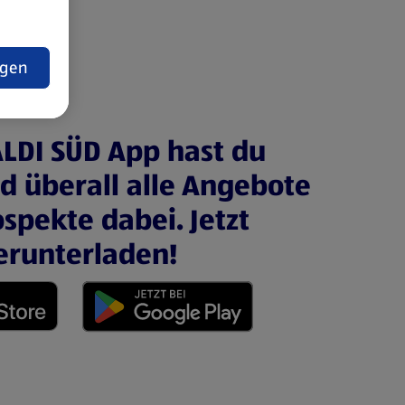
t
ngen
ALDI SÜD App hast du
nd überall alle Angebote
spekte dabei. Jetzt
erunterladen!
 neuen Tab)
(öffnet in einem neuen Tab)