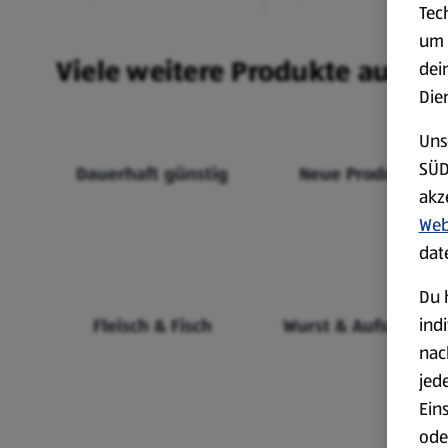
Tec
um 
Viele weitere Produkte aus un
dei
Die
Uns
SÜD
Dauerhaft günstig
Neue Produkte
akz
Web
dat
Du 
ind
Fleisch & Fisch
Wurst & Aufschnitt
nac
jed
Ein
ode