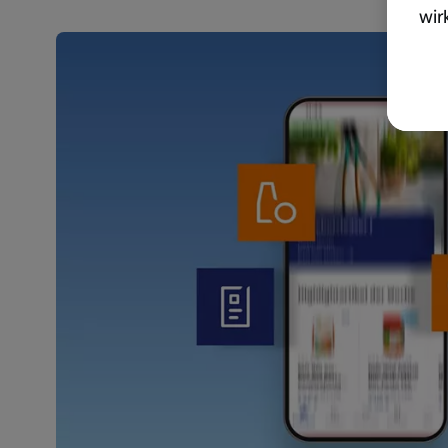
wir
akt
wer
Weit
Dat
Übe