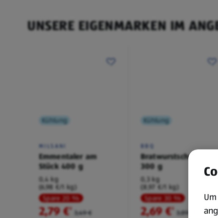
UNSERE EIGENMARKEN IM ANG
Kühlung
Kühlung
MILSANI
BBQ
Emmentaler am
Bratwurstschnecke
Stück 400 g
300 g
Co
0,4 kg
0,3 kg
(6,98 €/1 kg)
(8,97 €/1 kg)
Um 
Spare 20 %
Spare 30 %
2,79 €
2,69 €
ang
²
²
3,49 €
3,89 €