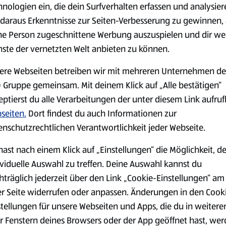
hnologien ein, die dein Surfverhalten erfassen und analysier
daraus Erkenntnisse zur Seiten-Verbesserung zu gewinnen, 
serem Sortiment.
ne Person zugeschnittene Werbung auszuspielen und dir we
nste der vernetzten Welt anbieten zu können.
ere Webseiten betreiben wir mit mehreren Unternehmen de
 Gruppe gemeinsam. Mit deinem Klick auf „Alle bestätigen“
Markenprodukte
Bio-Produkte
eptierst du alle Verarbeitungen der unter diesem Link aufru
seiten.
Dort findest du auch Informationen zur
enschutzrechtlichen Verantwortlichkeit jeder Webseite.
hast nach einem Klick auf „Einstellungen“ die Möglichkeit, d
ividuelle Auswahl zu treffen. Deine Auswahl kannst du
Käse
Milchprodukte &
Eier
hträglich jederzeit über den Link „Cookie-Einstellungen“ am
er Seite widerrufen oder anpassen. Änderungen in den Cook
stellungen für unsere Webseiten und Apps, die du in weitere
r Fenstern deines Browsers oder der App geöffnet hast, we