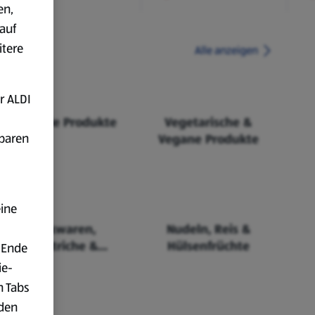
en,
auf
itere
Alle anzeigen
r ALDI
Fairtrade Produkte
Vegetarische &
fbaren
Vegane Produkte
eine
Backwaren,
Nudeln, Reis &
Aufstriche &
Hülsenfrüchte
 Ende
Cerealien
ie-
n Tabs
rden