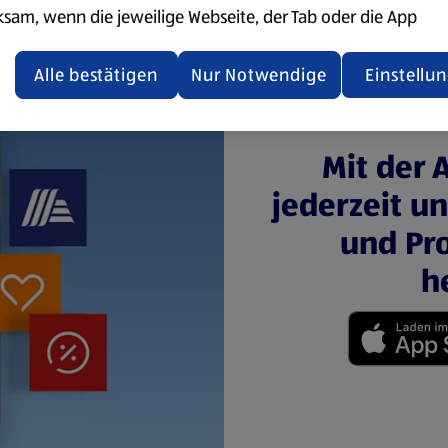
ksam, wenn die jeweilige Webseite, der Tab oder die App
ualisiert oder geschlossen und anschließend wieder geöffne
den.
Alle bestätigen
Nur Notwendige
Einstellu
ere Informationen stellen wir dir in unserer
enschutzerklärung zur Verfügung.
Mit der 
rsicht der Webseitenbetreiber und Datenschutzerklärungen
jederzeit u
und Pro
h
(öffnet in einem