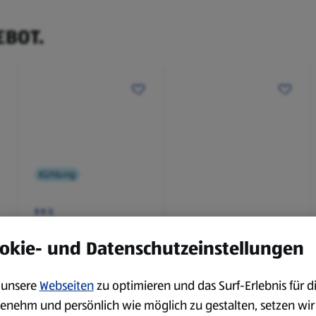
EBOT.
Kühlung
BBQ
Laugenbaguette mit
Bianco Toscana IGT
Kräuterbutter 175 g
0,75 l
okie- und Datenschutzeinstellungen
0,18 kg
0,75 l
(4,51 €/1 kg)
(3,72 €/1 l)
unsere
Webseiten
zu optimieren und das Surf-Erlebnis für d
Spare 38 %
Spare 20 %
0,79 €
2,79 €
enehm und persönlich wie möglich zu gestalten, setzen wir
²
²
1,29 €
3,49 €