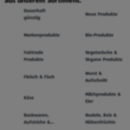
aus unserem Sortiment.
Dauerhaft
Neue Produkte
günstig
Markenprodukte
Bio-Produkte
Fairtrade
Vegetarische &
Produkte
Vegane Produkte
Wurst &
Fleisch & Fisch
Aufschnitt
Milchprodukte &
Käse
Eier
Backwaren,
Nudeln, Reis &
Aufstriche &
Hülsenfrüchte
Cerealien