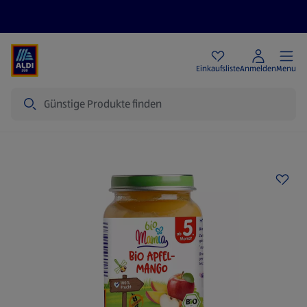
Angebote
Einkaufsliste
Anmelden
Menu
Suche