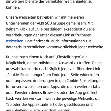
dir weitere Dienste der vernetzten Welt anbieten zu
können.
E-Ladestationen
Unsere Webseiten betreiben wir mit mehreren
Unternehmen der ALDI SÜD Gruppe gemeinsam. Mit
Nachhaltigkeit
deinem Klick auf „Alle bestätigen“ akzeptierst du alle
Verarbeitungen der unter diesem Link aufrufbaren
Karriere
Webseiten.
Dort findest du auch Informationen zur
datenschutzrechtlichen Verantwortlichkeit jeder Webseite.
Presse
Du hast nach einem Klick auf „Einstellungen“ die
Möglichkeit, deine individuelle Auswahl zu treffen. Deine
Hilfe & Kontakt
Auswahl kannst du nachträglich jederzeit über den Link
(öffnet in einem neuen Tab)
„Cookie-Einstellungen“ am Ende jeder Seite widerrufen
oder anpassen. Änderungen in den Cookie-Einstellungen
Unternehmen
für unsere Webseiten und Apps, die du in weiteren Tabs
oder Fenstern deines Browsers oder der App geöffnet
hast, werden wirksam, wenn die jeweilige Webseite, der
Folge uns hier:
Tab oder die App aktualisiert oder geschlossen und
anschließend wieder geöffnet werden.