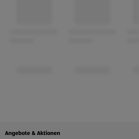
Fußzeilenmenü - weitere Links
Angebote & Aktionen