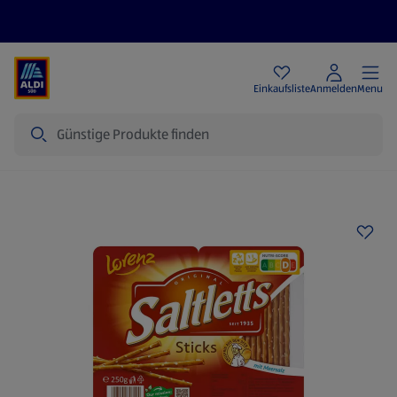
Angebote
Einkaufsliste
Anmelden
Menu
Suche