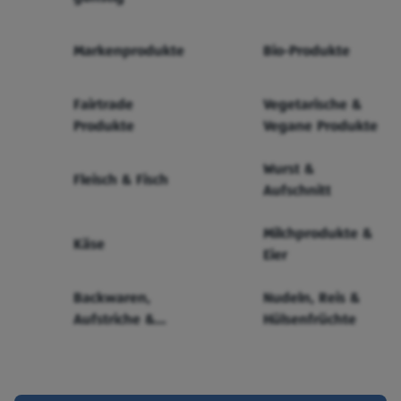
Markenprodukte
Bio-Produkte
Fairtrade
Vegetarische &
Produkte
Vegane Produkte
Wurst &
Fleisch & Fisch
Aufschnitt
Milchprodukte &
Käse
Eier
Backwaren,
Nudeln, Reis &
Aufstriche &
Hülsenfrüchte
Cerealien