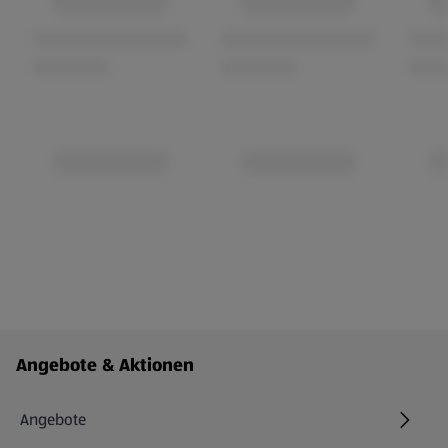
Fußzeilenmenü - weitere Links
Angebote & Aktionen
Angebote