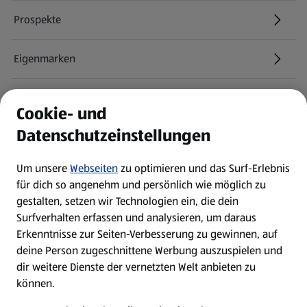
Prospekte
Eigenmarken
ALDI Services
Cookie- und
Datenschutzeinstellungen
Newsletter
Um unsere
Webseiten
zu optimieren und das Surf-Erlebnis
WhatsApp
für dich so angenehm und persönlich wie möglich zu
gestalten, setzen wir Technologien ein, die dein
Surfverhalten erfassen und analysieren, um daraus
Über ALDI SÜD
Erkenntnisse zur Seiten-Verbesserung zu gewinnen, auf
deine Person zugeschnittene Werbung auszuspielen und
Filialen
dir weitere Dienste der vernetzten Welt anbieten zu
können.
E-Ladestationen