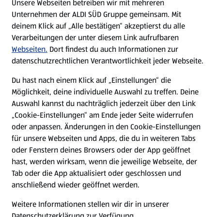
Unsere Webseiten betreiben wir mit mehreren
Unternehmen der ALDI SÜD Gruppe gemeinsam. Mit
Nachhaltigkeit
deinem Klick auf „Alle bestätigen“ akzeptierst du alle
Verarbeitungen der unter diesem Link aufrufbaren
Karriere
Webseiten.
Dort findest du auch Informationen zur
datenschutzrechtlichen Verantwortlichkeit jeder Webseite.
Presse
Du hast nach einem Klick auf „Einstellungen“ die
Möglichkeit, deine individuelle Auswahl zu treffen. Deine
Hilfe & Kontakt
Auswahl kannst du nachträglich jederzeit über den Link
(öffnet in einem neuen Tab)
„Cookie-Einstellungen“ am Ende jeder Seite widerrufen
oder anpassen. Änderungen in den Cookie-Einstellungen
Unternehmen
für unsere Webseiten und Apps, die du in weiteren Tabs
oder Fenstern deines Browsers oder der App geöffnet
hast, werden wirksam, wenn die jeweilige Webseite, der
Folge uns hier:
Tab oder die App aktualisiert oder geschlossen und
anschließend wieder geöffnet werden.
Jetzt die ALDI SÜD App downloaden
Weitere Informationen stellen wir dir in unserer
Datenschutzerklärung zur Verfügung.