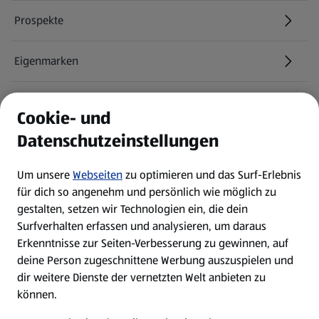
Prospekte
Eigenmarken
ALDI Services
Cookie- und
Datenschutzeinstellungen
Newsletter
Um unsere
Webseiten
zu optimieren und das Surf-Erlebnis
WhatsApp
für dich so angenehm und persönlich wie möglich zu
gestalten, setzen wir Technologien ein, die dein
Surfverhalten erfassen und analysieren, um daraus
Über ALDI SÜD
Erkenntnisse zur Seiten-Verbesserung zu gewinnen, auf
deine Person zugeschnittene Werbung auszuspielen und
Filialen
dir weitere Dienste der vernetzten Welt anbieten zu
können.
E-Ladestationen