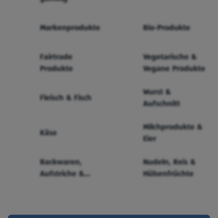
Markenprodukte
Bio-Produkte
Fairtrade
Vegetarische &
Produkte
Vegane Produkte
Wurst &
Fleisch & Fisch
Aufschnitt
Milchprodukte &
Käse
Eier
Backwaren,
Nudeln, Reis &
Aufstriche &
Hülsenfrüchte
Cerealien