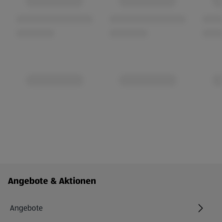
Fußzeilenmenü - weitere Links
Angebote & Aktionen
Angebote