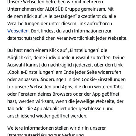
Unsere Webseiten betreiben wir mit mehreren
Unternehmen der ALDI SÜD Gruppe gemeinsam. Mit
Nachhaltigkeit
deinem Klick auf „Alle bestätigen“ akzeptierst du alle
Verarbeitungen der unter diesem Link aufrufbaren
Karriere
Webseiten.
Dort findest du auch Informationen zur
datenschutzrechtlichen Verantwortlichkeit jeder Webseite.
Presse
Du hast nach einem Klick auf „Einstellungen“ die
Möglichkeit, deine individuelle Auswahl zu treffen. Deine
Hilfe & Kontakt
Auswahl kannst du nachträglich jederzeit über den Link
(öffnet in einem neuen Tab)
„Cookie-Einstellungen“ am Ende jeder Seite widerrufen
oder anpassen. Änderungen in den Cookie-Einstellungen
Unternehmen
für unsere Webseiten und Apps, die du in weiteren Tabs
oder Fenstern deines Browsers oder der App geöffnet
hast, werden wirksam, wenn die jeweilige Webseite, der
Folge uns hier:
Tab oder die App aktualisiert oder geschlossen und
anschließend wieder geöffnet werden.
Jetzt die ALDI SÜD App downloaden
Weitere Informationen stellen wir dir in unserer
Datenschutzerklärung zur Verfügung.