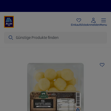
Angebote
Einkaufsliste
Anmelden
Menu
Suche