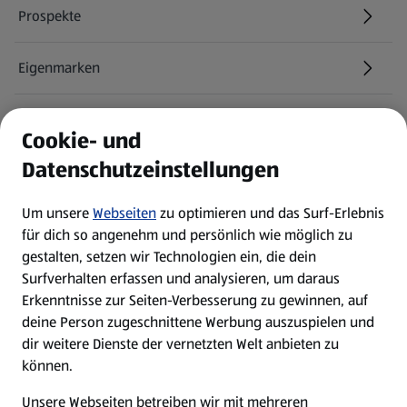
Prospekte
Eigenmarken
ALDI Services
Cookie- und
Datenschutzeinstellungen
Newsletter
Um unsere
Webseiten
zu optimieren und das Surf-Erlebnis
WhatsApp
für dich so angenehm und persönlich wie möglich zu
gestalten, setzen wir Technologien ein, die dein
Surfverhalten erfassen und analysieren, um daraus
Über ALDI SÜD
Erkenntnisse zur Seiten-Verbesserung zu gewinnen, auf
deine Person zugeschnittene Werbung auszuspielen und
Filialen
dir weitere Dienste der vernetzten Welt anbieten zu
können.
E-Ladestationen
Unsere Webseiten betreiben wir mit mehreren