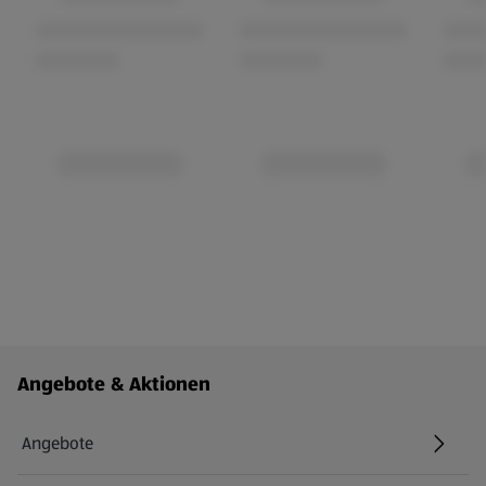
Fußzeilenmenü - weitere Links
Angebote & Aktionen
Angebote