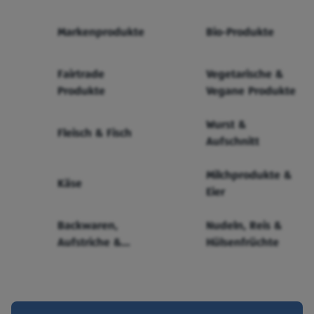
Markenprodukte
Bio-Produkte
Fairtrade
Vegetarische &
Produkte
Vegane Produkte
Wurst &
Fleisch & Fisch
Aufschnitt
Milchprodukte &
Käse
Eier
Backwaren,
Nudeln, Reis &
Aufstriche &
Hülsenfrüchte
Cerealien