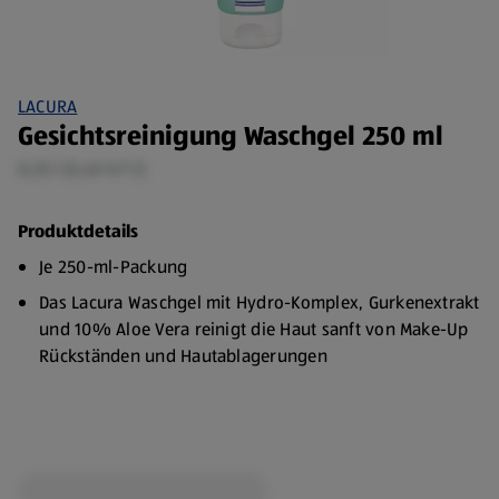
LACURA
Gesichtsreinigung Waschgel 250 ml
0,25 l (5,40 €/1 l)
Produktdetails
Je 250-ml-Packung
Das Lacura Waschgel mit Hydro-Komplex, Gurkenextrakt
und 10% Aloe Vera reinigt die Haut sanft von Make-Up
Rückständen und Hautablagerungen
Für alle Hauttypen geeignet
Rezeptur ohne Mikroplastik
Tube aus 50% Recyclingmaterial (ohne Verschluss)