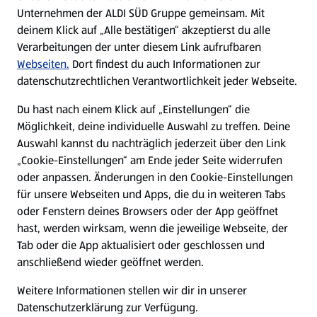
Unternehmen der ALDI SÜD Gruppe gemeinsam. Mit
Nachhaltigkeit
deinem Klick auf „Alle bestätigen“ akzeptierst du alle
Verarbeitungen der unter diesem Link aufrufbaren
Karriere
Webseiten.
Dort findest du auch Informationen zur
datenschutzrechtlichen Verantwortlichkeit jeder Webseite.
Presse
Du hast nach einem Klick auf „Einstellungen“ die
Möglichkeit, deine individuelle Auswahl zu treffen. Deine
Hilfe & Kontakt
Auswahl kannst du nachträglich jederzeit über den Link
(öffnet in einem neuen Tab)
„Cookie-Einstellungen“ am Ende jeder Seite widerrufen
oder anpassen. Änderungen in den Cookie-Einstellungen
Unternehmen
für unsere Webseiten und Apps, die du in weiteren Tabs
oder Fenstern deines Browsers oder der App geöffnet
hast, werden wirksam, wenn die jeweilige Webseite, der
Folge uns hier:
Tab oder die App aktualisiert oder geschlossen und
anschließend wieder geöffnet werden.
Jetzt die ALDI SÜD App downloaden
Weitere Informationen stellen wir dir in unserer
Datenschutzerklärung zur Verfügung.