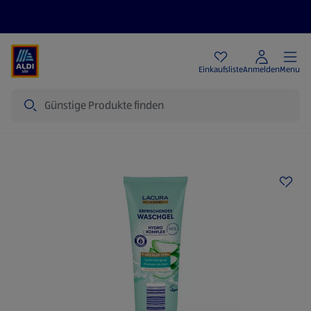
Angebote
Einkaufsliste
Anmelden
Menu
Suche