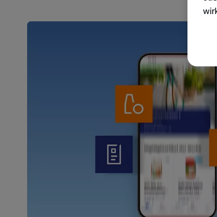
wir
akt
wer
Weit
Dat
Übe