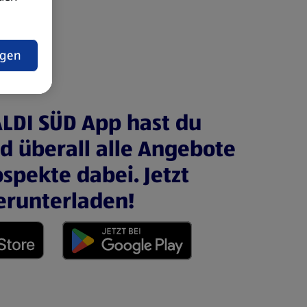
t
ngen
ALDI SÜD App hast du
nd überall alle Angebote
spekte dabei. Jetzt
erunterladen!
 neuen Tab)
(öffnet in einem neuen Tab)