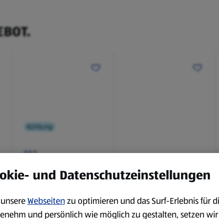
EBOT.
Kühlung
BBQ
Laugenbaguette mit
Bianco Toscana IGT
okie- und Datenschutzeinstellungen
Kräuterbutter 175 g
0,75 l
0,18 kg
0,75 l
(4,51 €/1 kg)
(3,72 €/1 l)
unsere
Webseiten
zu optimieren und das Surf-Erlebnis für d
Spare 38 %
Spare 20 %
enehm und persönlich wie möglich zu gestalten, setzen wir
0,79 €
2,79 €
²
²