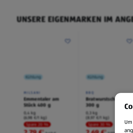
UNSERE EIGENMARKEN IM ANG
Kühlung
Kühlung
MILSANI
BBQ
Emmentaler am
Bratwurstschnecke
Co
Stück 400 g
300 g
0,4 kg
0,3 kg
(6,98 €/1 kg)
(8,97 €/1 kg)
Um 
Spare 20 %
Spare 30 %
ang
2,79 €
2,69 €
²
²