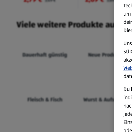
3,49 €
3,89 €
Tec
um 
dei
Viele weitere Produkte aus un
Die
Uns
SÜD
Dauerhaft günstig
Neue Produkte
akz
Web
dat
Du 
ind
Fleisch & Fisch
Wurst & Aufschnitt
nac
jed
Ein
ode