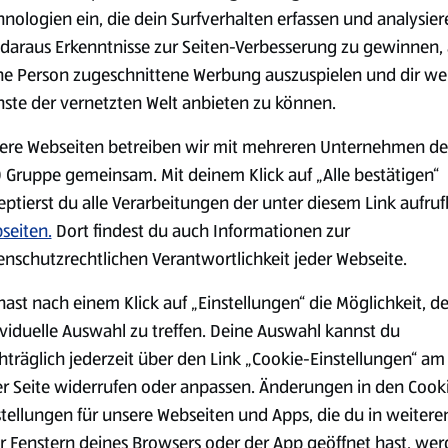
1,29 €
3,49 €
hnologien ein, die dein Surfverhalten erfassen und analysier
daraus Erkenntnisse zur Seiten-Verbesserung zu gewinnen, 
ne Person zugeschnittene Werbung auszuspielen und dir we
serem Sortiment.
nste der vernetzten Welt anbieten zu können.
ere Webseiten betreiben wir mit mehreren Unternehmen de
 Gruppe gemeinsam. Mit deinem Klick auf „Alle bestätigen“
Markenprodukte
Bio-Produkte
eptierst du alle Verarbeitungen der unter diesem Link aufru
seiten.
Dort findest du auch Informationen zur
enschutzrechtlichen Verantwortlichkeit jeder Webseite.
hast nach einem Klick auf „Einstellungen“ die Möglichkeit, d
ividuelle Auswahl zu treffen. Deine Auswahl kannst du
Käse
Milchprodukte &
hträglich jederzeit über den Link „Cookie-Einstellungen“ am
Eier
er Seite widerrufen oder anpassen. Änderungen in den Cook
stellungen für unsere Webseiten und Apps, die du in weitere
r Fenstern deines Browsers oder der App geöffnet hast, we