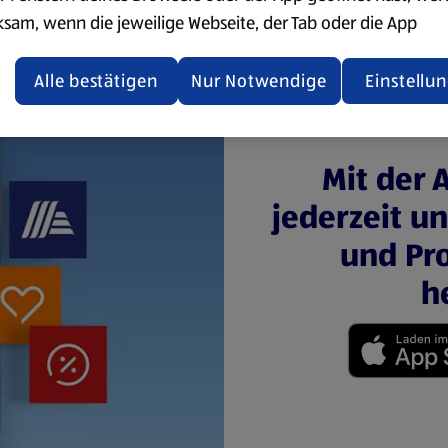
ksam, wenn die jeweilige Webseite, der Tab oder die App
ualisiert oder geschlossen und anschließend wieder geöffne
den.
Alle bestätigen
Nur Notwendige
Einstellu
ere Informationen stellen wir dir in unserer
enschutzerklärung zur Verfügung.
Mit der 
rsicht der Webseitenbetreiber und Datenschutzerklärungen
jederzeit u
und Pro
h
(öffnet in einem