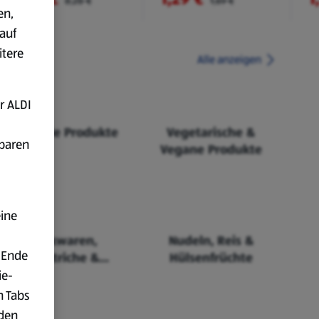
8,28 €
1,69 €
en,
auf
itere
Alle anzeigen
r ALDI
Fairtrade Produkte
Vegetarische &
fbaren
Vegane Produkte
eine
Backwaren,
Nudeln, Reis &
 Ende
Aufstriche &
Hülsenfrüchte
Cerealien
ie-
n Tabs
rden