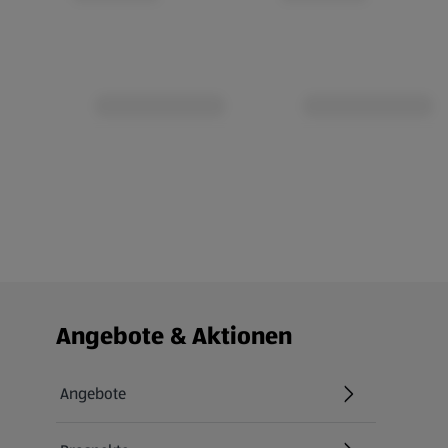
Fußzeilenmenü - weitere Links
Angebote & Aktionen
Angebote