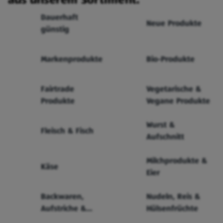
Dauerhaft
Neue Produkte
günstig
Markenprodukte
Bio-Produkte
Fairtrade
Vegetarische &
Produkte
Vegane Produkte
Wurst &
Fleisch & Fisch
Aufschnitt
Milchprodukte &
Käse
Eier
Backwaren,
Nudeln, Reis &
Aufstriche &
Hülsenfrüchte
Cerealien