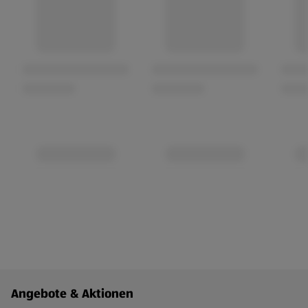
Fußzeilenmenü - weitere Links
Angebote & Aktionen