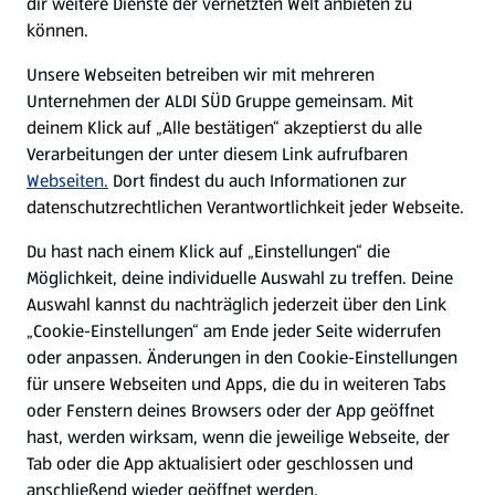
dir weitere Dienste der vernetzten Welt anbieten zu
können.
E-Ladestationen
Unsere Webseiten betreiben wir mit mehreren
Unternehmen der ALDI SÜD Gruppe gemeinsam. Mit
Nachhaltigkeit
deinem Klick auf „Alle bestätigen“ akzeptierst du alle
Verarbeitungen der unter diesem Link aufrufbaren
Karriere
Webseiten.
Dort findest du auch Informationen zur
datenschutzrechtlichen Verantwortlichkeit jeder Webseite.
Presse
Du hast nach einem Klick auf „Einstellungen“ die
Möglichkeit, deine individuelle Auswahl zu treffen. Deine
Hilfe & Kontakt
Auswahl kannst du nachträglich jederzeit über den Link
(öffnet in einem neuen Tab)
„Cookie-Einstellungen“ am Ende jeder Seite widerrufen
oder anpassen. Änderungen in den Cookie-Einstellungen
Unternehmen
für unsere Webseiten und Apps, die du in weiteren Tabs
oder Fenstern deines Browsers oder der App geöffnet
hast, werden wirksam, wenn die jeweilige Webseite, der
Folge uns hier:
Tab oder die App aktualisiert oder geschlossen und
anschließend wieder geöffnet werden.