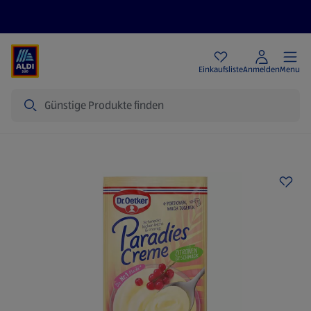
Angebote
Einkaufsliste
Anmelden
Menu
Suche