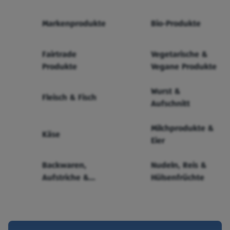
Markenprodukte
Bio-Produkte
Fairtrade
Vegetarische &
Produkte
Vegane Produkte
Wurst &
Fleisch & Fisch
Aufschnitt
Milchprodukte &
Käse
Eier
Backwaren,
Nudeln, Reis &
Aufstriche &
Hülsenfrüchte
Cerealien