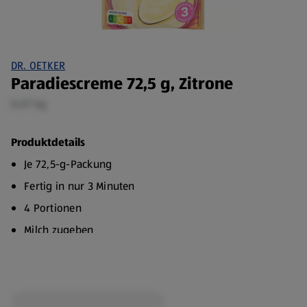
DR. OETKER
Paradiescreme 72,5 g, Zitrone
0,07 kg
Produktdetails
Je 72,5-g-Packung
Fertig in nur 3 Minuten
4 Portionen
Milch zugeben
Die Nr. 1 Marke
Dr. Oetker Paradies Creme ist ein ganz besonderer Genuss
und verwöhnt die gesamte Familie. Unverwechselbar ein
locker-leichtes, cremiges Dessert für jeden Tag. Einfach