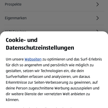
Prospekte
Eigenmarken
ALDI Services
Cookie- und
Newsletter
Datenschutzeinstellungen
WhatsApp
Um unsere
Webseiten
zu optimieren und das Surf-Erlebnis
für dich so angenehm und persönlich wie möglich zu
gestalten, setzen wir Technologien ein, die dein
Über ALDI SÜD
Surfverhalten erfassen und analysieren, um daraus
Erkenntnisse zur Seiten-Verbesserung zu gewinnen, auf
Filialen
deine Person zugeschnittene Werbung auszuspielen und
dir weitere Dienste der vernetzten Welt anbieten zu
können.
E-Ladestationen