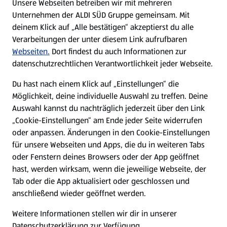
Unsere Webseiten betreiben wir mit mehreren
Unternehmen der ALDI SÜD Gruppe gemeinsam. Mit
Nachhaltigkeit
deinem Klick auf „Alle bestätigen“ akzeptierst du alle
Verarbeitungen der unter diesem Link aufrufbaren
Karriere
Webseiten.
Dort findest du auch Informationen zur
datenschutzrechtlichen Verantwortlichkeit jeder Webseite.
Presse
Du hast nach einem Klick auf „Einstellungen“ die
Möglichkeit, deine individuelle Auswahl zu treffen. Deine
Hilfe & Kontakt
(öffnet in einem neuen Tab)
Auswahl kannst du nachträglich jederzeit über den Link
„Cookie-Einstellungen“ am Ende jeder Seite widerrufen
Unternehmen
oder anpassen. Änderungen in den Cookie-Einstellungen
für unsere Webseiten und Apps, die du in weiteren Tabs
oder Fenstern deines Browsers oder der App geöffnet
Folge uns hier:
hast, werden wirksam, wenn die jeweilige Webseite, der
Tab oder die App aktualisiert oder geschlossen und
anschließend wieder geöffnet werden.
Jetzt die ALDI SÜD App downloaden
Weitere Informationen stellen wir dir in unserer
Datenschutzerklärung zur Verfügung.