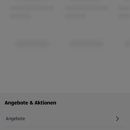
Fußzeilenmenü - weitere Links
Angebote & Aktionen
Angebote