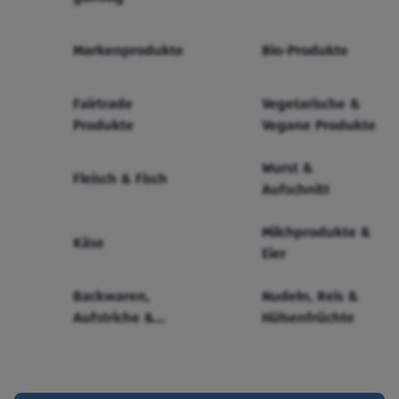
Markenprodukte
Bio-Produkte
Fairtrade
Vegetarische &
Produkte
Vegane Produkte
Wurst &
Fleisch & Fisch
Aufschnitt
Milchprodukte &
Käse
Eier
Backwaren,
Nudeln, Reis &
Aufstriche &
Hülsenfrüchte
Cerealien