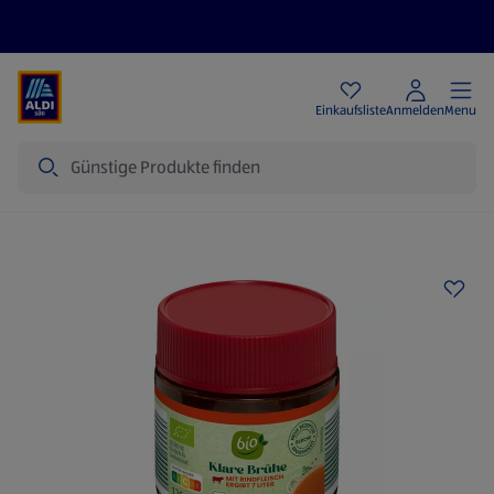
Angebote
Einkaufsliste
Anmelden
Menu
Suche