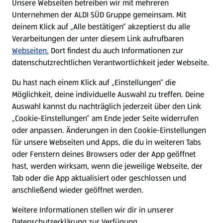
Unsere Webseiten betreiben wir mit mehreren
Unternehmen der ALDI SÜD Gruppe gemeinsam. Mit
Nachhaltigkeit
deinem Klick auf „Alle bestätigen“ akzeptierst du alle
Verarbeitungen der unter diesem Link aufrufbaren
Karriere
Webseiten.
Dort findest du auch Informationen zur
datenschutzrechtlichen Verantwortlichkeit jeder Webseite.
Presse
Du hast nach einem Klick auf „Einstellungen“ die
Möglichkeit, deine individuelle Auswahl zu treffen. Deine
Hilfe & Kontakt
Auswahl kannst du nachträglich jederzeit über den Link
(öffnet in einem neuen Tab)
„Cookie-Einstellungen“ am Ende jeder Seite widerrufen
oder anpassen. Änderungen in den Cookie-Einstellungen
Unternehmen
für unsere Webseiten und Apps, die du in weiteren Tabs
oder Fenstern deines Browsers oder der App geöffnet
hast, werden wirksam, wenn die jeweilige Webseite, der
Folge uns hier:
Tab oder die App aktualisiert oder geschlossen und
anschließend wieder geöffnet werden.
Jetzt die ALDI SÜD App downloaden
Weitere Informationen stellen wir dir in unserer
Datenschutzerklärung zur Verfügung.