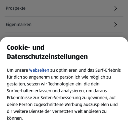
Prospekte
Eigenmarken
ALDI Services
Cookie- und
Datenschutzeinstellungen
Newsletter
Um unsere
Webseiten
zu optimieren und das Surf-Erlebnis
WhatsApp
für dich so angenehm und persönlich wie möglich zu
gestalten, setzen wir Technologien ein, die dein
Surfverhalten erfassen und analysieren, um daraus
Über ALDI SÜD
Erkenntnisse zur Seiten-Verbesserung zu gewinnen, auf
deine Person zugeschnittene Werbung auszuspielen und
Filialen
dir weitere Dienste der vernetzten Welt anbieten zu
können.
E-Ladestationen