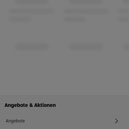
Fußzeilenmenü - weitere Links
Angebote & Aktionen
Angebote