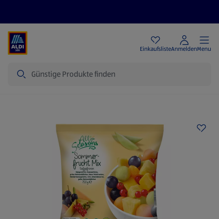
Angebote
Einkaufsliste
Anmelden
Menu
Suche