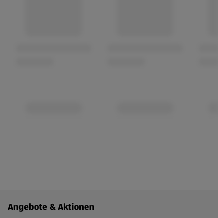
Fußzeilenmenü - weitere Links
Angebote & Aktionen