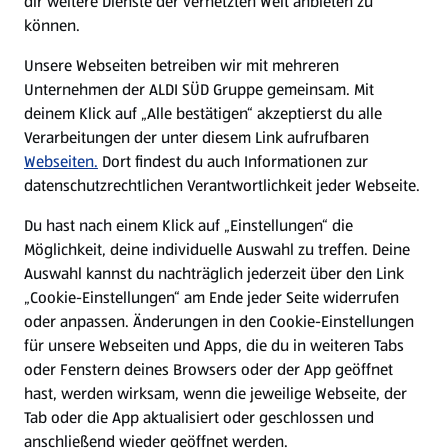
dir weitere Dienste der vernetzten Welt anbieten zu
können.
E-Ladestationen
Unsere Webseiten betreiben wir mit mehreren
Unternehmen der ALDI SÜD Gruppe gemeinsam. Mit
Nachhaltigkeit
deinem Klick auf „Alle bestätigen“ akzeptierst du alle
Verarbeitungen der unter diesem Link aufrufbaren
Karriere
Webseiten.
Dort findest du auch Informationen zur
datenschutzrechtlichen Verantwortlichkeit jeder Webseite.
Presse
Du hast nach einem Klick auf „Einstellungen“ die
Möglichkeit, deine individuelle Auswahl zu treffen. Deine
Hilfe & Kontakt
Auswahl kannst du nachträglich jederzeit über den Link
(öffnet in einem neuen Tab)
„Cookie-Einstellungen“ am Ende jeder Seite widerrufen
oder anpassen. Änderungen in den Cookie-Einstellungen
Unternehmen
für unsere Webseiten und Apps, die du in weiteren Tabs
oder Fenstern deines Browsers oder der App geöffnet
hast, werden wirksam, wenn die jeweilige Webseite, der
Folge uns hier:
Tab oder die App aktualisiert oder geschlossen und
anschließend wieder geöffnet werden.