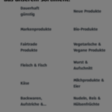
Dauerhaft
Neue Produkte
günstig
Markenprodukte
Bio-Produkte
Fairtrade
Vegetarische &
Produkte
Vegane Produkte
Wurst &
Fleisch & Fisch
Aufschnitt
Milchprodukte &
Käse
Eier
Backwaren,
Nudeln, Reis &
Aufstriche &
Hülsenfrüchte
Cerealien