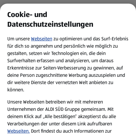
ALDI Services
Cookie- und
Datenschutzeinstellungen
Newsletter
Um unsere
Webseiten
zu optimieren und das Surf-Erlebnis
WhatsApp
für dich so angenehm und persönlich wie möglich zu
gestalten, setzen wir Technologien ein, die dein
Surfverhalten erfassen und analysieren, um daraus
Über ALDI SÜD
Erkenntnisse zur Seiten-Verbesserung zu gewinnen, auf
deine Person zugeschnittene Werbung auszuspielen und
Filialen
dir weitere Dienste der vernetzten Welt anbieten zu
können.
E-Ladestationen
Unsere Webseiten betreiben wir mit mehreren
Unternehmen der ALDI SÜD Gruppe gemeinsam. Mit
Nachhaltigkeit
deinem Klick auf „Alle bestätigen“ akzeptierst du alle
Verarbeitungen der unter diesem Link aufrufbaren
Karriere
Webseiten.
Dort findest du auch Informationen zur