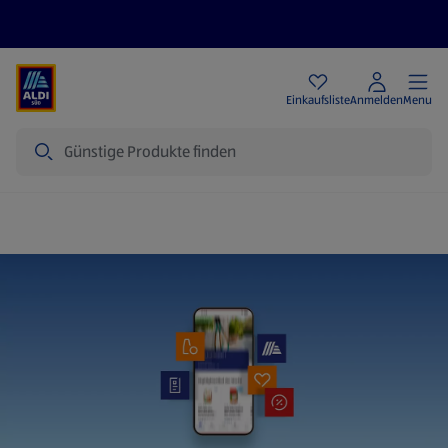
Angebote
Einkaufsliste
Anmelden
Menu
Suche