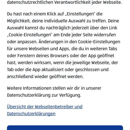
datenschutzrechtlichen Verantwortlichkeit jeder Webseite.
Presse
Du hast nach einem Klick auf „Einstellungen“ die
Möglichkeit, deine individuelle Auswahl zu treffen. Deine
Hilfe & Kontakt
Auswahl kannst du nachträglich jederzeit über den Link
(öffnet in einem neuen Tab)
„Cookie-Einstellungen“ am Ende jeder Seite widerrufen
oder anpassen. Änderungen in den Cookie-Einstellungen
Unternehmen
für unsere Webseiten und Apps, die du in weiteren Tabs
oder Fenstern deines Browsers oder der App geöffnet
hast, werden wirksam, wenn die jeweilige Webseite, der
Folge uns hier:
Tab oder die App aktualisiert oder geschlossen und
anschließend wieder geöffnet werden.
Jetzt die ALDI SÜD App downloaden
Weitere Informationen stellen wir dir in unserer
Datenschutzerklärung zur Verfügung.
Übersicht der Webseitenbetreiber und
Datenschutzerklärungen
Datenschutz- und Richtlinienmenü
(öffnet in einem neuen Tab)
Cookie-Einstellungen
Garantieportal